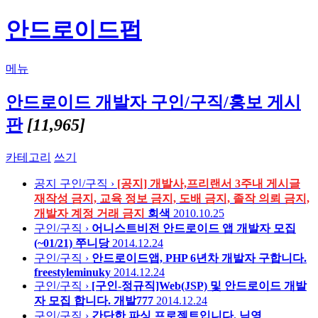
안드로이드펍
메뉴
안드로이드 개발자 구인/구직/홍보 게시
판
[11,965]
카테고리
쓰기
공지
구인/구직 ›
[공지] 개발사,프리랜서 3주내 게시글
재작성 금지, 교육 정보 금지, 도배 금지, 졸작 의뢰 금지,
개발자 계정 거래 금지
회색
2010.10.25
구인/구직 ›
어니스트비전 안드로이드 앱 개발자 모집
(~01/21)
쭈니당
2014.12.24
구인/구직 ›
안드로이드앱, PHP 6년차 개발자 구합니다.
freestyleminuky
2014.12.24
구인/구직 ›
[구인-정규직]Web(JSP) 및 안드로이드 개발
자 모집 합니다.
개발777
2014.12.24
구인/구직 ›
간단한 파싱 프로젝트입니다.
닉영