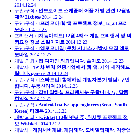
2014.12.24
구인/구직 ›
안드로이드 스케쥴러 어플 개발 관련 12월말
계약
21cboss
2014.12.24
구인/구직 ›
[프리모아]웹/앱 프로젝트 정보_12_23
프리
모아
2014.12.23
프리랜서 ›
[재능아지트] 12월 4째주 개발 프리랜서 및 의
뢰요청 정보
스킬아지트
2014.12.23
구인/구직 ›
[옐로모바일] 쿠차 서비스 개발자 모집
옐로
모바일
2014.12.23
개발 의뢰 ›
앱 디자인 의뢰입니다.
솔미도
2014.12.23
개발사 ›
4년차 벤처 인증기업에서 웹-앱, 게임 제작해드
립니다.
generis
2014.12.23
구인/구직 ›
[스타트업] 함께하실 개발자분(개발팀) 구인
합니다.
부동산리더
2014.12.23
구인/구직 ›
같이 일하실 프리랜서분 구합니다.
[1]
달콤
한일상
2014.12.22
구인/구직 ›
Android native app engineers (Seoul, South
Korea)
티엘톡
2014.12.22
개발 의뢰 ›
[wishket] 12월 넷째 주, 위시켓 프로젝트 정
보
Wishket
2014.12.22
개발사 ›
게임서버개발, 게임제작, 모바일앱제작, 각종앱