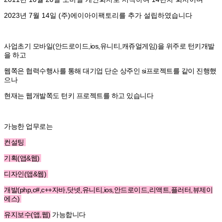
2023년 7월 14일
(주)에이아이팩토리를
추가 설립하였습니다
사업초기 모바일(안드로이드,ios,유니티,캐쥬얼게임)을 위주로 턴키개발
을 하고
웹쪽은 협력수행사를 통해 대기업 단순 상주인 si프로젝트를 같이 진행했
으나
현재는 웹개발쪽도 턴키 프로젝트를 하고 있습니다
가능한 업무로는
컨설팅
기획(앱&웹)
디자인(앱&웹)
개발(php,c#,c++자바,닷넷,유니티,ios,안드로이드,리액트,플러터,뷰제이
에스)
유지보수(앱,웹)
가능합니다