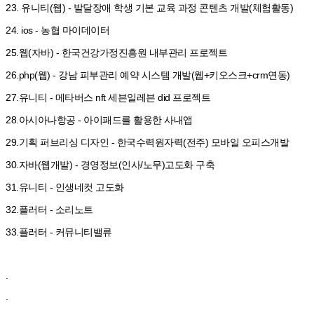
23. 유니티(웹) - 발달장애 학생 기본 교육 과정 콘텐츠 개발(체험활동)
24. ios - 농협 마이데이터
25.웹(자바) - 한국건강가정진흥원 내부관리 프로젝트
26.php(웹) - 강남 피부관리 예약 시스템 개발(웹+키오스크+crm연동)
27.유니티 - 메타버스 nft 세븐일레븐 did 프로젝트
28.아시아나항공 - 아이패드를 활용한 사내앱
29.기획 퍼브리싱 디자인 - 한국수력원자력(전주) 모바일 오피스개발
30.자바(웹개발) - 경영정보(인사/노무)고도화 구축
31.유니티 - 인생네컷 고도화
32.플러터 - 소리노트
33.플러터 - 커뮤니티밸류
.
.