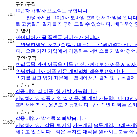
구인/구직
10년차 개발자 프로젝트 구합니다.
11703
안녕하세요 10년차 모바일 프리랜서 개발몰 입니다. 특
로 고품질의 결과를 제공해 드릴 수 있습니다. 베타운영중인
개발사
아이디어가 곧 플랫폼 서비스가 됩니다.
11702
안녕하세요! 저희 (주)헬로비즈는 프로페셔널한 전문 인력
다. ​ ​ 오랜 기간 기업에서 이용하는 서비스를 개발한 경험을
구인/구직
반려동물 관련 어플을 만들고 싶다면?! 부산 어플 제작사
11701
안녕하십니까 어플 전문 개발업체 앱솔루션입니다. 바
인기를 끌고 있기 때문에 앱내에서의 결제 및 구독결제 / 
구인/구직
각종 게임 및 어플, 웹 개발 가능합니다
11700
안녕하세요 각종 게임 및 어플, 웹 개발 가능합니다 1
프리서버 제작, 운영도 가능합니다. 구체적인 대화는 스카이
구인/구직
각종 게임개발건들 의뢰받습니다.
11699
안녕하세요. 각종 릴게임,카드게임,슬롯게임, 그래프게
해주고 있습니다. 적은 투자로 대박을 원하시는분들 아무