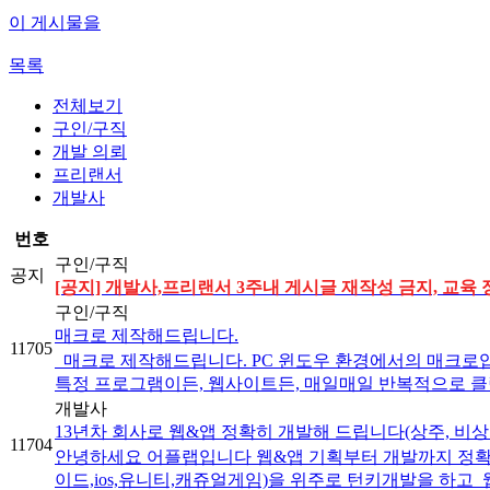
이 게시물을
목록
전체보기
구인/구직
개발 의뢰
프리랜서
개발사
번호
구인/구직
공지
[공지] 개발사,프리랜서 3주내 게시글 재작성 금지, 교육 
구인/구직
매크로 제작해드립니다.
11705
매크로 제작해드립니다. PC 윈도우 환경에서의 매크로입
특정 프로그램이든, 웹사이트든, 매일매일 반복적으로 클릭
개발사
13년차 회사로 웹&앱 정확히 개발해 드립니다(상주, 비상
11704
안녕하세요 어플랩입니다 웹&앱 기획부터 개발까지 정확
이드,ios,유니티,캐쥬얼게임)을 위주로 턴키개발을 하고 웹