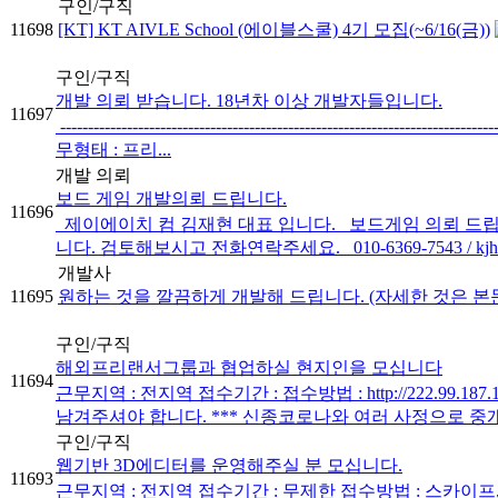
구인/구직
11698
[KT] KT AIVLE School (에이블스쿨) 4기 모집(~6/16(금))
구인/구직
개발 의뢰 받습니다. 18년차 이상 개발자들입니다.
11697
-----------------------------------------------------------------
무형태 : 프리...
개발 의뢰
보드 게임 개발의뢰 드립니다.
11696
제이에이치 컴 김재현 대표 입니다. 보드게임 의뢰 드립니
니다. 검토해보시고 전화연락주세요. 010-6369-7543 / kjh60
개발사
11695
원하는 것을 깔끔하게 개발해 드립니다. (자세한 것은 본
구인/구직
해외프리랜서그룹과 협업하실 현지인을 모십니다
11694
근무지역 : 전지역 접수기간 : 접수방법 : http://222
남겨주셔야 합니다. *** 신종코로나와 여러 사정으로 중개
구인/구직
웹기반 3D에디터를 운영해주실 분 모십니다.
11693
근무지역 : 전지역 접수기간 : 무제한 접수방법 : 스카이프, 이메