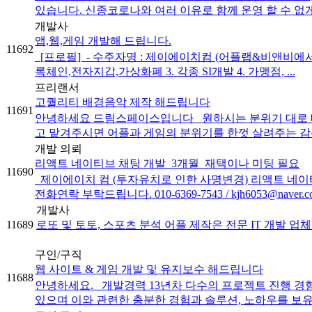
있습니다. 신종코로나와 여러 이유로 함께 운영 할 수 없게 
개발사
앱,웹,게임 개발해 드립니다.
11692
[프로필] ​ - 수주자명 : 제이에이치컴 (어플랩&비앤비에서 투자
록체인,전자지갑,가상화폐 3. 각종 SI개발 4. 가맹점, ...
프리랜서
고퀄리티 배경음악 제작 해드립니다
11691
안녕하세요 드림스페이스입니다 원하시는 분위기 대로 배
고 맡겨주시면 어플과 게임의 분위기를 한껏 살려주는 감성
개발 의뢰
리액트 네이티브 채팅 개발_3개월_재택이나 미팅 필요
11690
제이에이치 컴 (투자유치로 인한 사명변경) 리액트 네이티브
전화연락 부탁드립니다. 010-6369-7543 / kjh6053@naver.
개발사
11689
로또 및 토토, 스포츠 분석 어플 제작은 전문 IT 개발 
구인/구직
웹 사이트 & 게임 개발 및 유지보수 해드립니다
11688
안녕하세요. 개발경력 13년차 다수의 프로젝트 진행 경
있으며 이와 관련한 충분한 경험과 솔루션, 노하우를 보유하