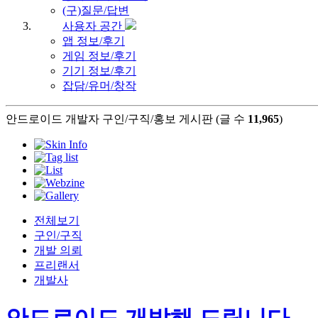
(구)질문/답변
사용자 공간
앱 정보/후기
게임 정보/후기
기기 정보/후기
잡담/유머/창작
안드로이드 개발자 구인/구직/홍보 게시판 (글 수
11,965
)
전체보기
구인/구직
개발 의뢰
프리랜서
개발사