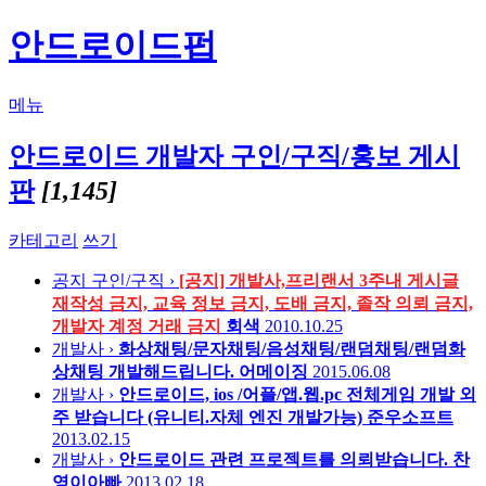
안드로이드펍
메뉴
안드로이드 개발자 구인/구직/홍보 게시
판
[1,145]
카테고리
쓰기
공지
구인/구직 ›
[공지] 개발사,프리랜서 3주내 게시글
재작성 금지, 교육 정보 금지, 도배 금지, 졸작 의뢰 금지,
개발자 계정 거래 금지
회색
2010.10.25
개발사 ›
화상채팅/문자채팅/음성채팅/랜덤채팅/랜덤화
상채팅 개발해드립니다.
어메이징
2015.06.08
개발사 ›
안드로이드, ios /어플/앱.웹.pc 전체게임 개발 외
주 받습니다 (유니티.자체 엔진 개발가능)
준우소프트
2013.02.15
개발사 ›
안드로이드 관련 프로젝트를 의뢰받습니다.
찬
영이아빠
2013.02.18