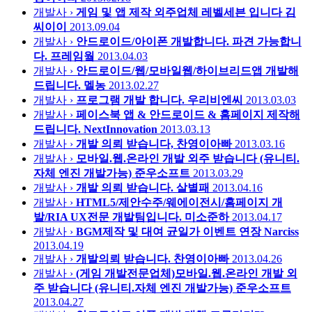
개발사 ›
게임 및 앱 제작 외주업체 레벨세븐 입니다
김
씨이이
2013.09.04
개발사 ›
안드로이드/아이폰 개발합니다. 파견 가능합니
다.
프레임웤
2013.04.03
개발사 ›
안드로이드/웹/모바일웹/하이브리드앱 개발해
드립니다.
멜농
2013.02.27
개발사 ›
프로그램 개발 합니다.
우리비엔씨
2013.03.03
개발사 ›
페이스북 앱 & 안드로이드 & 홈페이지 제작해
드립니다.
NextInnovation
2013.03.13
개발사 ›
개발 의뢰 받습니다,
찬영이아빠
2013.03.16
개발사 ›
모바일.웹.온라인 개발 외주 받습니다 (유니티.
자체 엔진 개발가능)
준우소프트
2013.03.29
개발사 ›
개발 의뢰 받습니다.
살별패
2013.04.16
개발사 ›
HTML5/제안수주/웨에이전시/홈페이지 개
발/RIA UX전문 개발팀입니다.
미소준하
2013.04.17
개발사 ›
BGM제작 및 대여 균일가 이벤트 연장
Narciss
2013.04.19
개발사 ›
개발의뢰 받습니다.
찬영이아빠
2013.04.26
개발사 ›
(게임 개발전문업체)모바일.웹.온라인 개발 외
주 받습니다 (유니티.자체 엔진 개발가능)
준우소프트
2013.04.27