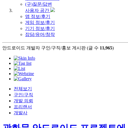
(구)질문/답변
사용자 공간
앱 정보/후기
게임 정보/후기
기기 정보/후기
잡담/유머/창작
안드로이드 개발자 구인/구직/홍보 게시판 (글 수
11,965
)
전체보기
구인/구직
개발 의뢰
프리랜서
개발사