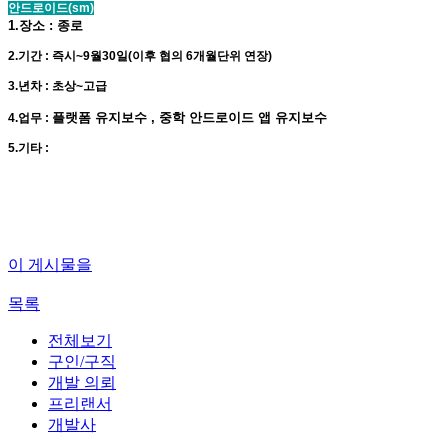
안드로이드(sm)
1.장소 : 종로
2.기간 : 즉시~9월30일(이후 협의 6개월단위 연장)
3.년차 : 초상~고급
플랫폼 유지보수 , 중학 안드로이드 앱 유지보수
4.업무 :
5.기타 :
이 게시물을
목록
전체보기
구인/구직
개발 의뢰
프리랜서
개발사