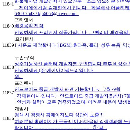
화물배차앱 개발경험이 있으신분 _ 소스 있으신분 연락주
11841
제이에이치컴 김재현이사 입니다. 화물배차 어플리케이션 
6369-7543 / kjh6053@naver.com
프리랜서
배경음악 제작
11840
안녕하세요 프리랜서 작곡가입니다 고퀄리티 배경음악 저렴하
프리랜서
11839
[ 사운드 제작합니다 ] BGM, 효과음, 폴리, 성우 녹음, 
구인/구직
상주가능하신 플러터 개발자분 구인합니다 추후 비상주 
11838
안녕하세요 (주)에이아이팩
원...
프리랜서
안드로이드 중급 개발자 파견 가능합니다. _ 7월~9월
11837
김재현이사 입니다. 안드로이드 중급 개발자(5년차) 7월
인성과 실력이 모두 검증되었으며, 어려운 내용이 발생할시
개발사
검색 시 경쟁사 홈페이지보다 상단에 노출!!!
11836
여러분의 홈페이지가 구글/네이버/다음의 검색결과에 노출이 안되는 이
라집니다 -------------------------------------- ① 검...