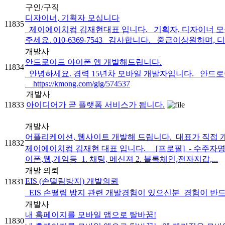
구인/구직
디자이너, 기획자 모십니다
11835
제이에이치컴 김재현대표 입니다. 기획자, 디자이너 모십니다.
주세요. 010-6369-7543 감사합니다. 중급이상원하며, 디
개발사
안드로이드 아이폰 앱 개발해드립니다.
11834
안녕하세요. 경력 15년차 모바일 개발자입니다. 안드로
https://kmong.com/gig/574537
개발사
11833
아이디어가 곧 플랫폼 서비스가 됩니다.
개발사
어플리케이션, 웹사이트 개발해 드립니다._대표가 직접 
11832
제이에이치컴 김재현 대표 입니다. [프로필] ​ - 수주자명 :
이폰,웹,게임등 ​ 1. 채팅, 메신져 2. 블록체인,전자지갑,...
개발 의뢰
EIS (손떨림방지) 개발의뢰
11831
EIS 손떨림 방지 관련 개발경험이 있으신분 경험이 반드시 있으신
개발사
내 홈페이지를 모바일 앱으로 탈바꿈!
11830