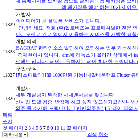
내 홈페이지를 모바일 앱으로 탈바꿈! 앱 패키징은 모바일
----------------------------- 앱 패키징을 해야 하는 10가지 이유..
개발사
아이디어가 곧 플랫폼 서비스가 됩니다.
11829
안녕하세요! 저희 (주)헬로비즈는 프로페셔널한 전문 인력
다. ​ ​ 오랜 기간 기업에서 이용하는 서비스를 개발한 경험을
개발 의뢰
ISAGRAF 런타임소스 빌딩하여 포팅하는 업무 가능하신
11828
김재현이사 입니다. ​ arm에 리눅스가 올라간 상태에서 isag
로젝트 입니다. ​ 페이는 원하시는 페이 최대한 드립니다. 감
구인/구직
11827
[팀스파르타] [월 1000만원 가능] 내일배움캠프 Flutter
개발사
내부 개발팀이 부족한 사내벤처팀을 찾습니다
11826
신사업 모델 검증, 반값에 하고 싶지 않으신가요? 사내벤
외주’를 소개해 드립니다. [ 반반외주란? ] 고객이 직접 서
목록
쓰기
첫 페이지
2
3
4
5
6
7
8
9
10
11
끝 페이지
검색
취소