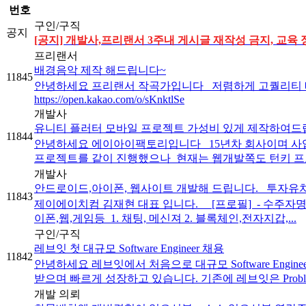
번호
구인/구직
공지
[공지] 개발사,프리랜서 3주내 게시글 재작성 금지, 교육 
프리랜서
배경음악 제작 해드립니다~
11845
안녕하세요 프리랜서 작곡가입니다 저렴하게 고퀄리티 배경
https://open.kakao.com/o/sKnktlSe
개발사
유니티 플러터 모바일 프로젝트 가성비 있게 제작하여드
11844
안녕하세요 에이아이팩토리입니다 15년차 회사이며 사업초
프로젝트를 같이 진행했으나 현재는 웹개발쪽도 턴키 프로
개발사
안드로이드,아이폰, 웹사이트 개발해 드립니다. _투자유
11843
제이에이치컴 김재현 대표 입니다. [프로필] ​ - 수주자명 :
이폰,웹,게임등 ​ 1. 채팅, 메신져 2. 블록체인,전자지갑,...
구인/구직
레브잇 첫 대규모 Software Engineer 채용
11842
안녕하세요 레브잇에서 처음으로 대규모 Software Eng
받으며 빠르게 성장하고 있습니다. 기존에 레브잇은 Problem S
개발 의뢰