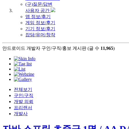
(구)질문/답변
사용자 공간
앱 정보/후기
게임 정보/후기
기기 정보/후기
잡담/유머/창작
안드로이드 개발자 구인/구직/홍보 게시판 (글 수
11,965
)
전체보기
구인/구직
개발 의뢰
프리랜서
개발사