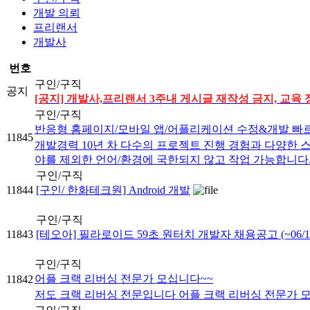
개발 의뢰
프리랜서
개발사
번호
구인/구직
공지
[공지] 개발사,프리랜서 3주내 게시글 재작성 금지, 교육 
구인/구직
반응형 홈페이지/모바일 앱/어플리케이션 수정&개발 빠르
11845
개발경력 10년 차 다수의 프로젝트 진행 경험과 다양한 
야를 제외한 언어/환경에 국한되지 않고 작업 가능합니다. -
구인/구직
11844
[구인/ 한화테크원] Android 개발
구인/구직
11843
[테오아] 필라로이드 59초 원터치 개발자 채용공고 (~06/1
구인/구직
어플 크랙 리버싱 전문가 모십니다~~
11842
저도 크랙 리버싱 전문입니다 어플 크랙 리버싱 전문가 모십