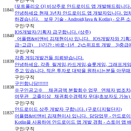
구인/구직
[포트폴리오 O] 비상주로 안드로이드 앱 개발해드립니다.
11841
안녕하세요 현재 3년차 안드로이드 앱 개발자입니다. 업
하겠습니다. 보유 기술 - Android(Java & Kotlin) - 오픈 소
구인/구직
IOS개발자/기획자 급구합니다. (상주)
11840
어플랩&비앤비 김재현이사 입니다. IOS개발자와 기획자 
급~고급) 1)기간 : 바로~1년 2)스위프트 개발 3)중급에.
구인/구직
각종 게임개발건들 의뢰받습니다.
11839
안녕하세요. 각종 릴게임,카드게임,슬롯게임, 그래프게
주고 있습니다. 적은 투자로 대박을 원하시는분들 아무때나
구인/구직
구인합니당!!!!!!!
11838
※구인공고※ _채권금액 분할회수 업무 _연체자 법조치(
여무관 _고졸이상 _채권회수경력자 우대(초보자도 가능) _
구인/구직
안드로이드 상주 개발자 구합니다. (구로디지털단지)
11837
어플랩&비앤비 김재현이사 입니다. ​ 담당업무 - 안드로이드 
Kotlin을 사용하여 안드로이드 앱 개발 경험 - 스토어 앱 배포
구인/구직