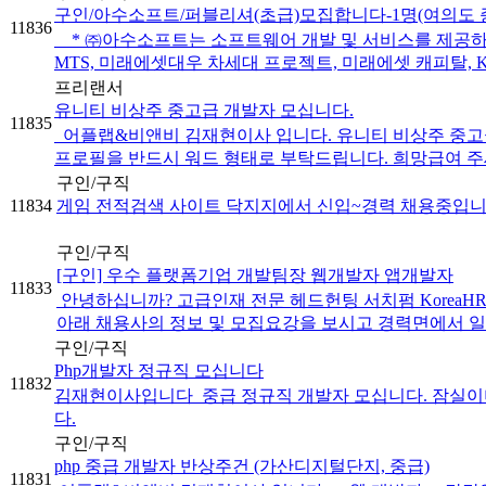
구인/아수소프트/퍼블리셔(초급)모집합니다-1명(여의도 
11836
* ㈜아수소프트는 소프트웨어 개발 및 서비스를 제공하는 
MTS, 미래에셋대우 차세대 프로젝트, 미래에셋 캐피탈, KB
프리랜서
유니티 비상주 중고급 개발자 모십니다.
11835
어플랩&비앤비 김재현이사 입니다. 유니티 비상주 중고급 개발자
프로필을 반드시 워드 형태로 부탁드립니다. 희망급여 
구인/구직
11834
게임 전적검색 사이트 닥지지에서 신입~경력 채용중입니
구인/구직
[구인] 우수 플랫폼기업 개발팀장 웹개발자 앱개발자
11833
안녕하십니까? 고급인재 전문 헤드헌팅 서치펌 KoreaHR 
아래 채용사의 정보 및 모집요강을 보시고 경력면에서 일치
구인/구직
Php개발자 정규직 모십니다
11832
김재현이사입니다 ​ 중급 정규직 개발자 모십니다. 잠실이며, ​ * 필요스킬
다.
구인/구직
php 중급 개발자 반상주건 (가산디지털단지, 중급)
11831