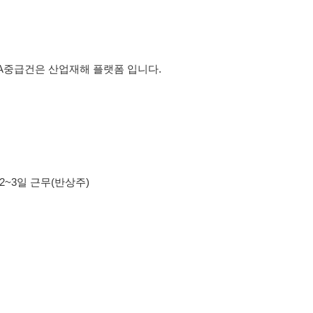
,DA중급건은 산업재해 플랫폼 입니다.
2~3일 근무(반상주)