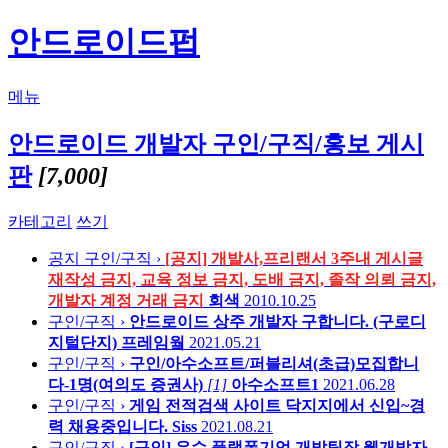
안드로이드펍
메뉴
안드로이드 개발자 구인/구직/홍보 게시
판
[7,000]
카테고리
쓰기
공지
구인/구직 ›
[공지] 개발사,프리랜서 3주내 게시글
재작성 금지, 교육 정보 금지, 도배 금지, 졸작 의뢰 금지,
개발자 계정 거래 금지
회색
2010.10.25
구인/구직 ›
안드로이드 상주 개발자 구합니다. (구로디
지털단지)
프레임웤
2021.05.21
구인/구직 ›
구인/아수소프트/퍼블리셔(초급)모집합니
다-1명(여의도 증권사)
[1]
아수소프트1
2021.06.28
구인/구직 ›
게임 전적검색 사이트 닥지지에서 신입~경
력 채용중입니다.
Siss
2021.08.21
구인/구직 ›
[구인] 우수 플랫폼기업 개발팀장 웹개발자