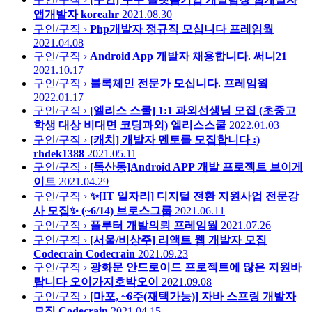
앱개발자
koreahr
2021.08.30
구인/구직 ›
Php개발자 정규직 모십니다
프레임웤
2021.04.08
구인/구직 ›
Android App 개발자 채용합니다.
써니21
2021.10.17
구인/구직 ›
블록체인 전문가 모십니다.
프레임웤
2022.01.17
구인/구직 ›
[엘리스 스쿨] 1:1 과외선생님 모집 (초중고
학생 대상 비대면 코딩과외)
엘리스스쿨
2022.01.03
구인/구직 ›
[캐치] 개발자 멘토를 모집합니다 :)
rhdek1388
2021.05.11
구인/구직 ›
[독산동]Android APP 개발 프로젝트
브이게
이트
2021.04.29
구인/구직 ›
✨[IT 일자리] 디지털 전환 지원사업 전문강
사 모집✨ (~6/14)
브로스그룹
2021.06.11
구인/구직 ›
플루터 개발의뢰
프레임웤
2021.07.26
구인/구직 ›
[서울/비상주] 리액트 웹 개발자 모집
Codecrain
Codecrain
2021.09.23
구인/구직 ›
광화문 안드로이드 프로젝트에 많은 지원바
랍니다
오이가지호박오이
2021.09.08
구인/구직 ›
[마포, ~6주(재택가능)] 자바 스프링 개발자
모집
Codecrain
2021.04.15