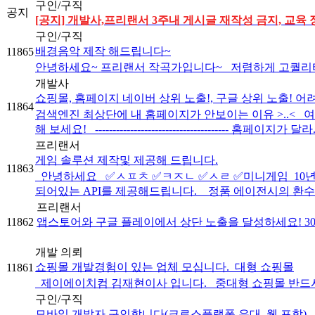
구인/구직
공지
[공지] 개발사,프리랜서 3주내 게시글 재작성 금지, 교육 
구인/구직
배경음악 제작 해드립니다~
11865
안녕하세요~ 프리랜서 작곡가입니다~ 저렴하게 고퀄리티 
개발사
쇼핑몰, 홈페이지 네이버 상위 노출!, 구글 상위 노출! 어
11864
검색엔진 최상단에 내 홈페이지가 안보이는 이유 >..<
해 보세요! -------------------------------------- 홈페이지가 달라.
프리랜서
게임 솔루션 제작및 제공해 드립니다.
11863
안녕하세요 ✅ㅅㅍㅊ ✅ㅋㅈㄴ ✅ㅅㄹ ✅미니게임 10년
되어있는 API를 제공해드립니다. 정품 에이전시의 환수율
프리랜서
11862
앱스토어와 구글 플레이에서 상단 노출을 달성하세요! 3
개발 의뢰
쇼핑몰 개발경험이 있는 업체 모십니다._대형 쇼핑몰
11861
제이에이치컴 김재현이사 입니다. 중대형 쇼핑몰 반드시 경험 
구인/구직
모바일 개발자 구인합니다(크로스플랫폼 우대, 웹 포함)