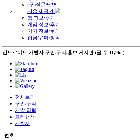
(구)질문/답변
사용자 공간
앱 정보/후기
게임 정보/후기
기기 정보/후기
잡담/유머/창작
안드로이드 개발자 구인/구직/홍보 게시판 (글 수
11,965
)
전체보기
구인/구직
개발 의뢰
프리랜서
개발사
번호