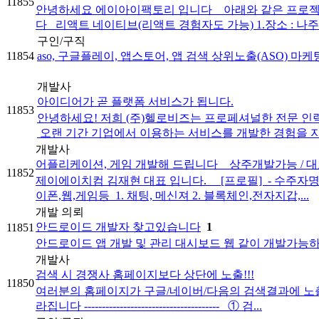
11855
안녕하세요 에이아이팩토리 입니다 아래와 같은 프로젝트에 
다 리액트 네이티브(리액트 경험자도 가능) 1.장소 : 나주 2.
구인/구직
11854
aso, 구글플레이, 앱스토어, 앱 검색 상위노출(ASO) 마
개발사
아이디어가 곧 플랫폼 서비스가 됩니다.
11853
안녕하세요! 저희 (주)헬로비즈는 프로페셔널한 전문 인력으
​ 오랜 기간 기업에서 이용하는 서비스를 개발한 경험을 지닌
개발사
어플리케이션, 게임 개발해 드립니다 _ 상주개발가능 / 대
11852
제이에이치컴 김재현 대표 입니다. [프로필] ​ - 수주자명 :
이폰,웹,게임등 ​ 1. 채팅, 메신져 2. 블록체인,전자지갑,...
개발 의뢰
안드로이드 개발자 찾고있습니다
1
11851
안드로이드 앱 개발 및 관리 대시보드 웹 같이 개발가능
개발사
검색 시 경쟁사 홈페이지보다 상단에 노출!!!
11850
여러분의 홈페이지가 구글/네이버/다음의 검색결과에 노출이 안되는 이
라집니다 -------------------------------------- ① 검...