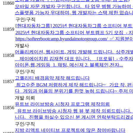
11860
모바일 자문 개발자 구인합니다. 타 업무 병행 가능하며
스플랫폼 가능자 우대하며, 웹 개발자는 스택 제한 없습니다
구인/구직
[현대자동차그룹] 2025년 현대자동차그룹 소프티어 부트캠프 
11859
2025년 현대자동차그룹 소프티어 부트캠프 5기 모집 ​ - 지원기간 · 
https://softeerbootcamp.hyundaimotorgroup.com/ ​ ✅ 
개발사
어플리케이션, 웹사이트, 게임 개발해 드립니다._상주개
11858
제이에이치컴 김재현 대표 입니다. [프로필] ​ - 수주자명 
아이폰,웹,게임등 ​ 1. 채팅, 메신져 2. 블록체인,전자...
구인/구직
고퀄리티 배경음악 제작 해드립니다
11857
최고수준 BGM 저렴하게 제작 해드립니다~ 가요 작, 편
다 게임과 어플의 분위기를 한껏 높혀 드립니다~ 주저 마시
개발 의뢰
유트브 라이브방송 시청자 프로그램 제작의뢰
11856
유트브 라이브방송 시청자 웹 뷰 봇 제작 의뢰드립니다
니다. 진행을 하실수 있으신 분 계시면 연락부탁드리겠습니다.
구인/구직
지방 리액트 네이티브 프로젝트에 많은 참여바랍니다