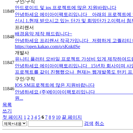
구인/구직
안드로이드 및 ios 프로젝트에 많은 지원바랍니다
11849
안녕하세요 에이아이팩토리입니다 아래의 프로젝트에 많은 지
신시 1.현재 받으시고 있는 단가 및 희망단가 2.이력서 첨부 
프리랜서
배경음악 제작 해드립니다~
11848
안녕하세요 프리랜서 작곡가입니다 저렴하게 고퀄리티 배경
https://open.kakao.com/o/sKnktlSe
개발사
유니티 플러터 모바일 프로젝트 가성비 있게 제작하여드
11847
안녕하세요 에이아이팩토리입니다 15년차 회사이며 사업초
프로젝트를 같이 진행했으나 현재는 웹개발쪽도 턴키 프로
구인/구직
IOS SM프로젝트에 많은 지원바랍니다
11846
안녕하세요 (주)에이아이팩
원...
목록
쓰기
첫 페이지
1
2
3
4
5
6
7
8
9
10
끝 페이지
검색
취소