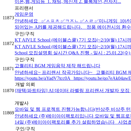
이폰,웹,게임등 ​ 1. 채팅, 메신져 2. 블록체인,전자지...
프리랜서
게임운영
11873
안녕하세요 ✅ㅅㅍㅊ ✅ㅋㅈㄴ ✅ㅅㄹ ✅미니게임 10년이
되어있는 API를 제공해드립니다. 정품 에이전시의 환수율
구인/구직
KT AIVLE School (에이블스쿨) 7기 모집(~2/10(월) 17시
11872
KT AIVLE School (에이블스쿨) 7기 모집(~2/10(월) 17시
School 모집설명회 실시간 Q&A 진행 - 일시 : 25.01.22(수) 14
구인/구직
고퀄리티 BGM 게임음악 제작 해드립니다
11871
안녕하세요~ 프리랜서 작곡가입니다~ 고퀄리티 BGM 제작 해드립니
https://youtu.be/aYadV7tcc0A https://youtu.be/qo7eAk04
개발 의뢰
11870
[재택/파트타임] AI 데이터 라벨링 프리랜서 개발자 모집
개발사
모바일 및 웹 프로젝트 진행가능합니다(반상주 비상주 턴
11869
안녕하세요 (주)에이아이팩토리입니다 모바일 및 웹프로젝트
14일 (주)에이아이팩토리를 추가 설립하였습니다 사업초기
구인/구직