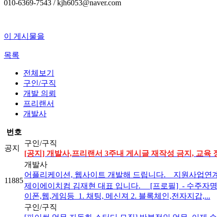
010-6369-7543 / kjh6053@naver.com
이 게시물을
목록
전체보기
구인/구직
개발 의뢰
프리랜서
개발사
번호
구인/구직
공지
[공지] 개발사,프리랜서 3주내 게시글 재작성 금지, 교육 
개발사
어플리케이션, 웹사이트 개발해 드립니다. _ 지원사업연계
11885
제이에이치컴 김재현 대표 입니다. [프로필] ​ - 수주자명 :
이폰,웹,게임등 ​ 1. 채팅, 메신져 2. 블록체인,전자지갑,...
구인/구직