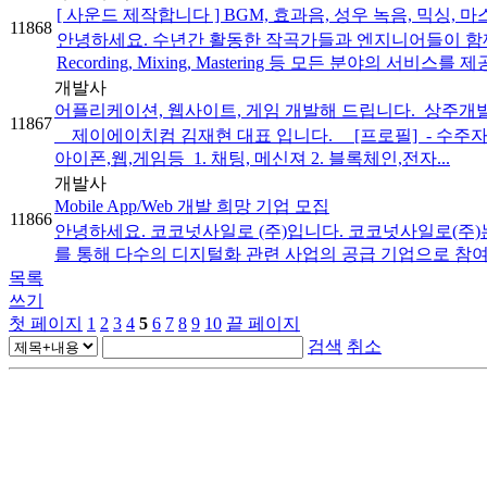
[ 사운드 제작합니다 ] BGM, 효과음, 성우 녹음, 믹싱, 
11868
안녕하세요. 수년간 활동한 작곡가들과 엔지니어들이 함께 게임 
Recording, Mixing, Mastering 등 모든 분야의 서비스를
개발사
어플리케이션, 웹사이트, 게임 개발해 드립니다._상주개
11867
제이에이치컴 김재현 대표 입니다. [프로필] ​ - 수주자명 
아이폰,웹,게임등 ​ 1. 채팅, 메신져 2. 블록체인,전자...
개발사
Mobile App/Web 개발 희망 기업 모집
11866
안녕하세요. 코코넛사일로 (주)입니다. 코코넛사일로(주)는 
를 통해 다수의 디지털화 관련 사업의 공급 기업으로 참여하여, 
목록
쓰기
첫 페이지
1
2
3
4
5
6
7
8
9
10
끝 페이지
검색
취소