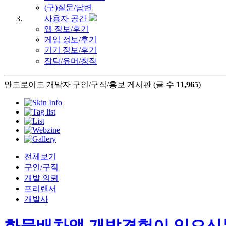
(구)질문/답변
사용자 공간
앱 정보/후기
게임 정보/후기
기기 정보/후기
잡담/유머/창작
안드로이드 개발자 구인/구직/홍보 게시판 (글 수
11,965
)
전체보기
구인/구직
개발 의뢰
프리랜서
개발사