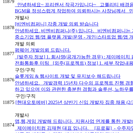
11879
안녕하세요~ 프리랜서 작곡가입니다~ 고퀄리티 배경음악
BGM을 정성스럽게 작업하여 의뢰하시는 사장님께서 만족 
개발사
[비엔비컴퍼니] 각종 개발 의뢰 받습니다
11878
안녕하세요. 비엔비컴퍼니(주) 입니다. 비엔비컴퍼니는 기업 SI
중소기업 웹/앱 플랫폼 개발/운영 - 개인/스타트업 웹/앱 개발 
개발 의뢰
펌웨어 개발의뢰 드립니다.
11877
[발주자 정보] 1. 회사명(공개가능한 경우) : 제이에이치 컴 ​ 2
전화통화후 미팅 ​ ​ [외주(프로젝트) 정보] 1. 세부 작업내용 .
구인/구직
슬롯게임 & 웹사이트 개발 및 유지보수 해드립니다
11876
안녕하세요. 개발경력 15년차 다수의 프로젝트 진행 경
하고 있으며 이와 관련한 충분한 경험과 솔루션, 노하우를 
구인/구직
11875
[현대오토에버] 2025년 상반기 신입 개발자 집중 채용 (2/3 
개발사
앱,웹,게임 개발해 드립니다._지원사업 연계를 통한 개
11874
제이에이치컴 김재현 대표 입니다. [프로필] ​ - 수주자명 