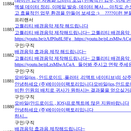
[파이썬 업무 자동화 스터디 모집] 반복적인 업무, 이제 
11884
엑셀 데이터 정리, 이메일 발송, 데이터 복사… 아직도 손
고 효율적인 업무 환경을 만들어 보세요 :) ????이런 분들
프리랜서
고퀄리티 배경음악 제작 해드립니다
11883
고퀄리티 배경음악 제작해드립니다~ 고퀄리티 배경음악
https://youtu.be/zAfP0u8L9Fg https://youtu.be/pLzsM
구인/구직
배경음악,효과음 제작 해드립니다~
11882
고퀄리티 배경음악 제작해드립니다~ 고퀄리티 배경음악 제작해드
https://youtu.be/pLzsMIwACgA 들어봐 주시고 연락 
구인/구직
모바일(ios , 안드로이드 ,플러터 ,리액트 네이티브)의 
11881
안녕하세요 (주)에이아이팩토리입니다모바일(ios,안드로
비한 인원의 배치로 귀사가 원하시는 결과물을 얻으실거라
구인/구직
모바일(안드로이드 , IOS)프로젝트에 많은 지원바랍니다
11880
안녕하세요 (주)에이아이팩토
하시...
구인/구직
배경음악 효과음 제작해드립니다~