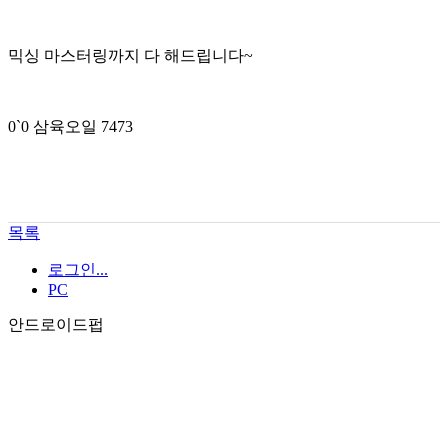
믹싱 마스터링까지 다 해드립니다~
0`0 삼육오일 7473
목록
로그인...
PC
안드로이드펍