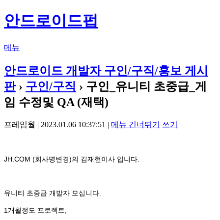
안드로이드펍
메뉴
안드로이드 개발자 구인/구직/홍보 게시
판
›
구인/구직
› 구인_유니티 초중급_게
임 수정및 QA (재택)
프레임웤 | 2023.01.06 10:37:51 |
메뉴 건너뛰기
쓰기
JH.COM (회사명변경)의 김재현이사 입니다.
유니티 초중급 개발자 모십니다.
1개월정도 프로젝트,