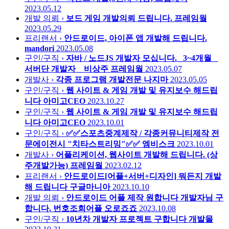
2023.05.12
개발 의뢰 ›
보드 게임 개발의뢰 드립니다.
프레임웤
2023.05.29
프리랜서 ›
안드로이드, 아이폰 앱 개발해 드립니다.
mandori
2023.05.08
구인/구직 ›
자바 / 노드JS 개발자 모십니다. _3~4개월 _
서버단 개발자 _ 비상주
프레임웤
2023.05.07
개발사 ›
각종 프로그램 개발전문
나지마
2023.05.05
구인/구직 ›
웹 사이트 & 게임 개발 및 유지보수 해드립
니다
아미고CEO
2023.10.27
구인/구직 ›
웹 사이트 & 게임 개발 및 유지보수 해드립
니다
아미고CEO
2023.10.01
구인/구직 ›
✅✅스포츠중계제작 / 각종커뮤니티제작 전
문에이전시 "치타스트리밍"✅✅
엠비스크
2023.10.01
개발사 ›
어플리케이션, 웹사이트 개발해 드립니다. (상
주개발가능)
프레임웤
2023.02.12
프리랜서 ›
안드로이드[어플+서버+디자인] 뭐든지 개발
해 드립니다
구글마니아
2023.10.10
개발 의뢰 ›
안드로이드 어플 제작 원합니다 개발자님 구
합니다. 번호조회어플
오로죠죠
2023.10.08
구인/구직 ›
10년차 개발자 프로젝트 구합니다
개발몰