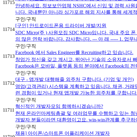
11715
안녕하세요. 정보보안업체 NSHC에서 신입 및 경력 사원
니다. 국내뿐만 아니라 싱가포르 해외 지사를 통해 세계적인
구인/구직
[구인] 안드로이드폰용 드라이버 개발/지원
11714
SDC Micro(주 ) 사원모집 SDC Micro입니다. 
의 많은 연락 바랍니다. 감사합니다. --- 아 래 ----- 1. 업무내용
구인/구직
Facebook 에서 Sales Engineer를 Recruiting하고 있습니다.
11713
창업가 정신을 갖고 계시고, 뛰어난 기술의 소유자로서 빠
Facebook은 모바일, 플랫폼 등의 분야에서 Facebook의 
구인/구직
대구 - 앱개발 대행해줄 외주처 구합니다. (기업 및 개인)
11712
영업(고객관리) 시스템을 계획하고 있읍니다. 채권, 거래
련 경험이 있거나 현재 앱개발 가능한 외주처를 구합니다. ehung
구인/구직
혁신적인 개발자모임 함께하시겠습니까?
11711
현재 온라인마케팅총괄 및 여러업무를 수행하고 있는 청년
개발자 분들이라면 대환영이고요. win-win관계를 추구하여
구인/구직
채용] 아이폰/스마트폰 어플리케이션 개발자
11710