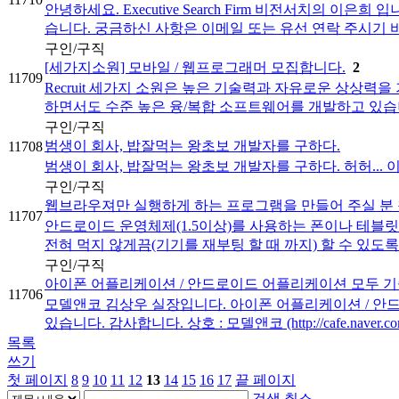
안녕하세요. Executive Search Firm 비전서치의
습니다. 궁금하신 사항은 이메일 또는 유선 연락 주시기 바랍니
구인/구직
[세가지소원] 모바일 / 웹프로그래머 모집합니다.
2
11709
Recruit 세가지 소원은 높은 기술력과 자유로운 상상력을 
하면서도 수준 높은 융/복합 소프트웨어를 개발하고 있습니다
구인/구직
범생이 회사, 밥잘먹는 왕초보 개발자를 구하다.
11708
범생이 회사, 밥잘먹는 왕초보 개발자를 구하다. 허허... 이렇게 뽑는
구인/구직
웹브라우져만 실행하게 하는 프로그램을 만들어 주실 분 
11707
안드로이드 운영체제(1.5이상)를 사용하는 폰이나 테블
전혀 먹지 않게끔(기기를 재부팅 할 때 까지) 할 수 있도록 
구인/구직
아이폰 어플리케이션 / 안드로이드 어플리케이션 모두 기
11706
모델앤코 김상우 실장입니다. 아이폰 어플리케이션 / 안드
있습니다. 감사합니다. 상호 : 모델앤코 (http://cafe.naver.com/
목록
쓰기
첫 페이지
8
9
10
11
12
13
14
15
16
17
끝 페이지
검색
취소