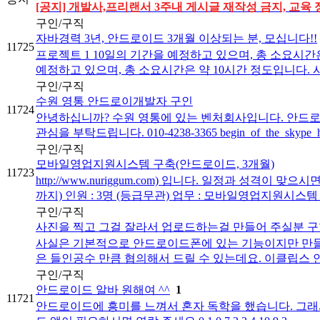
[공지] 개발사,프리랜서 3주내 게시글 재작성 금지, 교육 
구인/구직
자바경력 3년, 안드로이드 3개월 이상되는 분, 모십니다!!
11725
프로젝트 1 10일의 기간을 예정하고 있으며, 총 소요시간
예정하고 있으며, 총 소요시간은 약 10시간 정도입니다. 시간
구인/구직
수원 영통 안드로이개발자 구인
11724
안녕하십니까? 수원 영통에 있는 벤처회사입니다. 안드로
관심을 부탁드립니다. 010-4238-3365 begin_of_the_skype_high
구인/구직
모바일영업지원시스템 구축(안드로이드, 3개월)
11723
http://www.nuriggum.com) 입니다. 일정과 성격이
까지) 인원 : 3명 (등급무관) 업무 : 모바일영업지원시스템 앱 
구인/구직
사진을 찍고 그걸 잘라서 업로드하는걸 만들어 주실분 구
사실은 기본적으로 안드로이드폰에 있는 기능이지만 만들려
은 들인공수 만큼 협의해서 드릴 수 있는데요. 이클립스 안
구인/구직
안드로이드 알바 원해여 ^^
1
11721
안드로이드에 흥미를 느껴서 혼자 독학을 했습니다. 그래