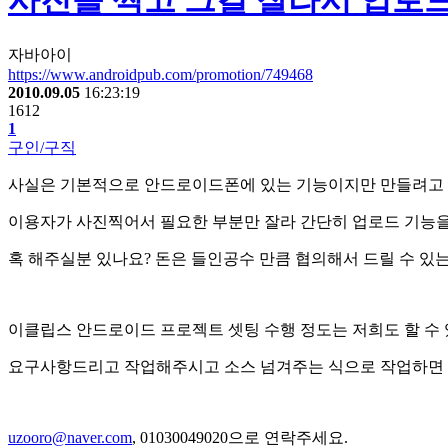
사진을 찍고 그걸 잘라서 업로
자바아이
https://www.androidpub.com/promotion/749468
2010.09.05
16:23:19
1612
1
구인/구직
사실은 기본적으로 안드로이드폰에 있는 기능이지만 만들려고 
이용자가 사진찍어서 필요한 부분만 잘라 간단히 업로드 기능을
혹 해주실분 있나요? 돈은 들인공수 만큼 협의해서 드릴 수 있
이클립스 안드로이드 프로젝트 셋팅 수행 정도는 저희도 할 수 있
요구사항드리고 작업해주시고 소스 넘겨주는 식으로 작업하면
uzooro@naver.com
, 01030049020으로 연락주세요.