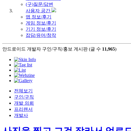
(구)질문/답변
사용자 공간
앱 정보/후기
게임 정보/후기
기기 정보/후기
잡담/유머/창작
안드로이드 개발자 구인/구직/홍보 게시판 (글 수
11,965
)
전체보기
구인/구직
개발 의뢰
프리랜서
개발사