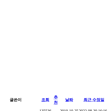
추
글쓴이
조회
날짜
최근 수정일
천
135536
2010-10-25
2022-08-30 16:16