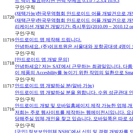
드 액이 필요하시면 연락 주세요 0.1.0 7.2.3.4 10.9.3
구인/구직
(재택가능)한국무역협회 안드로이드 어플 개발건으로 
11720
(재택근무)한국무역협회 안드로이드 어플 개발건으로 개
리케이션 개발건 개발기간: 즉시투입(2010.09 ~ 2010.12 or 
구인/구직
안드로이드 앱 제작해 드립니다.
11719
안녕하세요. (주)쉬프트원은 서울대와 포항공대생 4명이 모
구인/구직
[안드로이드 앱 개발 문의]
11718
안녕하세요? 저는 SAT에서 근무하는 최광일입니다. 다름이 아
이 제품의 Accesbility를 높이기 위한 작업의 일환으로 SmartPh
구인/구직
안드로이드 앱 개발하실 분(알바 가능)
11717
안드로이드 앱 개발하실 분을 원합니다. 수원 성균관대 인근
구인/구직
안드로이드 개발 및 모바일홈페이지 제작 가능한 업체,개
11716
저희는 주로 웹사이트를 제작하는 웹에이전시입니다. 요즘 
당해주실 업체,개인을 찾고 있습니다. 모바일쪽은 따로 상
구인/구직
[구인] 정보보안업체 NSHC에서 신입 및 경력 개발자를 