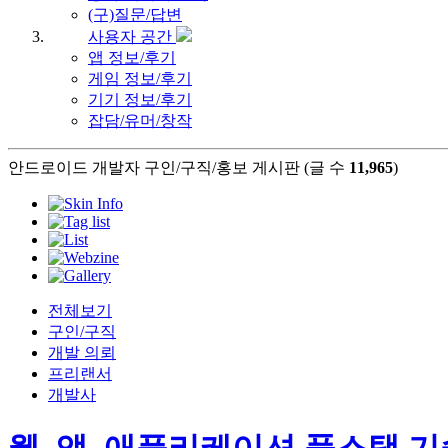
(구)질문/답변
사용자 공간
앱 정보/후기
게임 정보/후기
기기 정보/후기
잡담/유머/창작
안드로이드 개발자 구인/구직/홍보 게시판 (글 수
11,965
)
전체보기
구인/구직
개발 의뢰
프리랜서
개발사