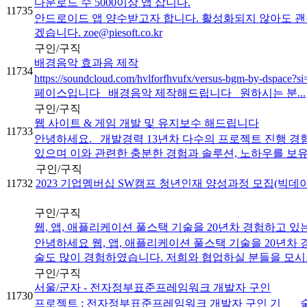
다운로드 수 5000이상 앱 삽니다.
11735
안드로이드 앱 양수받고자 합니다. 활성화되지 않아도 괜찮습
겠습니다. zoe@piesoft.co.kr
구인/구직
배경음악 효과음 제작
11734
https://soundcloud.com/hvlforfhvufx/versus-bgm-by-ds
페이스입니다 배경음악 제작해드립니다 원하시는 분...
구인/구직
웹 사이트 & 게임 개발 및 유지보수 해드립니다
11733
안녕하세요. 개발경력 13년차 다수의 프로젝트 진행 경
있으며 이와 관련한 충분한 경험과 솔루션, 노하우를 보유하
구인/구직
11732
2023 기업멤버십 SW캠프 청년인재 양성과정 모집(빅데이터
구인/구직
웹, 앱, 애플리케이션 풀스택 기술을 20년차 경험하고 
안녕하세요 웹, 앱, 애플리케이션 풀스택 기술을 20년
술도 많이 경험하였습니다. 저희와 협업하실 분들을 모시고저
구인/구직
서울/군자 - 전자정부표준프레임워크 개발자 구인
11730
프로젝트 : 전자정부표준프레임워크 개발자 구인 기 술 :