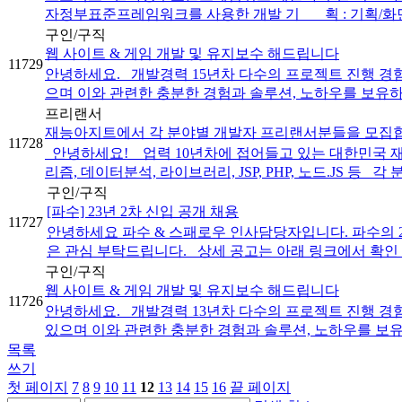
자정부표준프레임워크를 사용한 개발 기 획 : 기획/화면.
구인/구직
웹 사이트 & 게임 개발 및 유지보수 해드립니다
11729
안녕하세요. 개발경력 15년차 다수의 프로젝트 진행 경
으며 이와 관련한 충분한 경험과 솔루션, 노하우를 보유하고
프리랜서
재능아지트에서 각 분야별 개발자 프리랜서분들을 모집
11728
안녕하세요! 업력 10년차에 접어들고 있는 대한민국 재능마켓 
리즘, 데이터분석, 라이브러리, JSP, PHP, 노드.JS 등 각 분
구인/구직
[파수] 23년 2차 신입 공개 채용
11727
안녕하세요 파수 & 스패로우 인사담당자입니다. 파수의 23
은 관심 부탁드립니다. 상세 공고는 아래 링크에서 확인 
구인/구직
웹 사이트 & 게임 개발 및 유지보수 해드립니다
11726
안녕하세요. 개발경력 13년차 다수의 프로젝트 진행 경
있으며 이와 관련한 충분한 경험과 솔루션, 노하우를 보유하
목록
쓰기
첫 페이지
7
8
9
10
11
12
13
14
15
16
끝 페이지