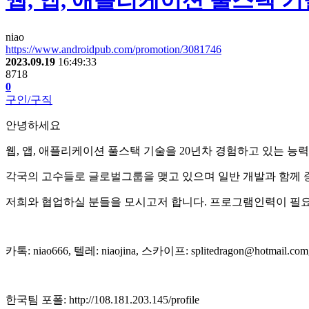
웹, 앱, 애플리케이션 풀스택 
niao
https://www.androidpub.com/promotion/3081746
2023.09.19
16:49:33
8718
0
구인/구직
안녕하세요
웹, 앱, 애플리케이션 풀스택 기술을 20년차 경험하고 있는 능
각국의 고수들로 글로벌그룹을 맺고 있으며 일반 개발과 함께 
저희와 협업하실 분들을 모시고저 합니다. 프로그램인력이 필
카톡: niao666, 텔레: niaojina, 스카이프: splitedragon@hotmail.co
한국팀 포폴: http://108.181.203.145/profile