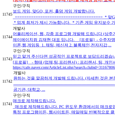
구인/구직
보드 게임, 맞GO, 포커, 홀덤 게임 개발합니다.
11745
====================================
* 업계 최저가 제시 가능합니다. * 기존 게임 유지보수 가능합
개발사
어플리케이션, 웹, 각종 프로그램 개발해 드립니다 (상주
11744
제이에이치컴 김재현 대표 입니다. [프로필] ​ - 수주자명 :
이폰,웹,게임등 ​ 1. 채팅, 메신져 2. 블록체인,전자지갑,...
구인/구직
믿고 맡겨 주신다면 성공적인 프로젝트로 보답드리겠습니
11743
[프로필] - 형태 (업체,팀,프리랜서) : 프리랜서, 팀, 개인사
https://cafe.naver.com/ArticleList.nhn?search.clubid=311678
개발사
원하는 것을 깔끔하게 개발해 드립니다. (자세한 것은 본
11742
--------------------------------------------------------------
공기관, 대학교, ...
구인/구직
매크로 제작해드립니다.
11741
매크로 제작해드립니다. PC 윈도우 환경에서의 매크로입
특정 프로그램이든, 웹사이트든, 매일매일 반복적으로 클릭