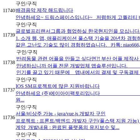
구인/구직
배경음악 제작 해드립니다
11740
안녕하세요~ 드림스페이스입니다~ 저렴하게 고퀄리티 배경
구인/구직
글로벌프리랜서그룹과 협업하실 한국현지인을 모십니다
11739
1. 소개 웹, 앱, 애플리케이션 풀스택 기술을 20년차
같은 고난도 기술도 많이 경험하였습니다. 카톡: niao666, 텔레
구인/구직
반려동물 관련 어플을 만들고 싶다면?! 부산 어플 제작사
11738
안녕하십니까 어플 전문 개발업체 앱솔루션입니다. 바
인기를 끌고 있기 때문에 앱내에서의 결제 및 구독결제 / 
구인/구직
IOS SM프로젝트에 많은 지원바랍니다
11737
안녕하세요 (주)에이아이팩
원...
구인/구직
서울/비상주 가능 - java/vue.js 개발자 구인
11736
프로젝트 : 프론트/백엔드 개발자 구인(풀스택 지원 가능) 기 술 : back
계약 개발내용 : 완료된 플랫폼의 유지보수 및...
구인/구직