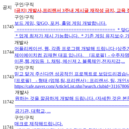
구인/구직
공지
[공지] 개발사,프리랜서 3주내 게시글 재작성 금지, 교육 
구인/구직
보드 게임, 맞GO, 포커, 홀덤 게임 개발합니다.
11745
====================================
* 업계 최저가 제시 가능합니다. * 기존 게임 유지보수 가능합
개발사
어플리케이션, 웹, 각종 프로그램 개발해 드립니다 (상주
11744
제이에이치컴 김재현 대표 입니다. [프로필] ​ - 수주자명 :
이폰,웹,게임등 ​ 1. 채팅, 메신져 2. 블록체인,전자지갑,...
구인/구직
믿고 맡겨 주신다면 성공적인 프로젝트로 보답드리겠습니
11743
[프로필] - 형태 (업체,팀,프리랜서) : 프리랜서, 팀, 개인사
https://cafe.naver.com/ArticleList.nhn?search.clubid=311678
개발사
원하는 것을 깔끔하게 개발해 드립니다. (자세한 것은 본
11742
--------------------------------------------------------------
공기관, 대학교, ...
구인/구직
매크로 제작해드립니다.
11741