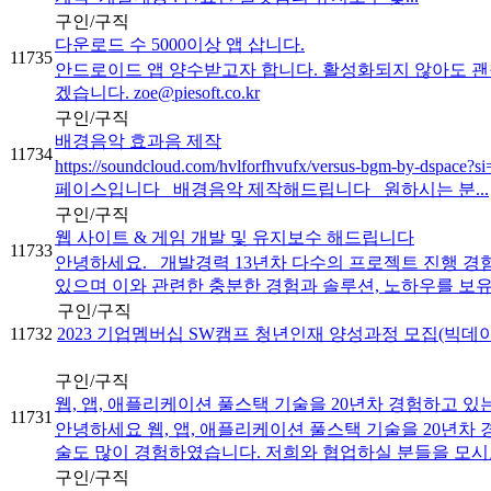
구인/구직
다운로드 수 5000이상 앱 삽니다.
11735
안드로이드 앱 양수받고자 합니다. 활성화되지 않아도 괜찮습
겠습니다. zoe@piesoft.co.kr
구인/구직
배경음악 효과음 제작
11734
https://soundcloud.com/hvlforfhvufx/versus-bgm-by-ds
페이스입니다 배경음악 제작해드립니다 원하시는 분...
구인/구직
웹 사이트 & 게임 개발 및 유지보수 해드립니다
11733
안녕하세요. 개발경력 13년차 다수의 프로젝트 진행 경
있으며 이와 관련한 충분한 경험과 솔루션, 노하우를 보유하
구인/구직
11732
2023 기업멤버십 SW캠프 청년인재 양성과정 모집(빅데이터
구인/구직
웹, 앱, 애플리케이션 풀스택 기술을 20년차 경험하고 
11731
안녕하세요 웹, 앱, 애플리케이션 풀스택 기술을 20년
술도 많이 경험하였습니다. 저희와 협업하실 분들을 모시고저
구인/구직