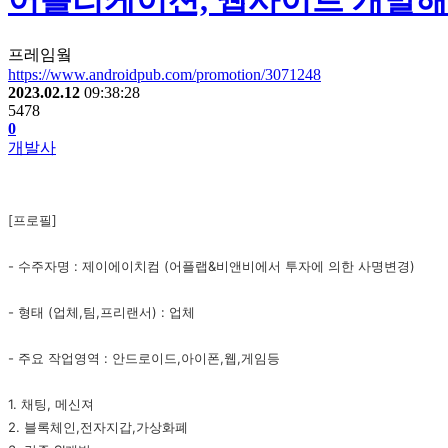
어플리케이션, 웹사이트 개발해
프레임웤
https://www.androidpub.com/promotion/3071248
2023.02.12
09:38:28
5478
0
개발사
[프로필]
- 수주자명 : 제이에이치컴 (어플랩&비앤비에서 투자에 의한 사명변경)
- 형태 (업체,팀,프리랜서) : 업체
- 주요 작업영역 : 안드로이드,아이폰,웹,게임등
1. 채팅, 메신져
2. 블록체인,전자지갑,가상화폐