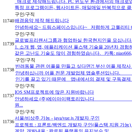
매크로 제작해드립니다. PC 윈도우 환경에서의 매크로입
특정 프로그램이든, 웹사이트든, 매일매일 반복적으로 클릭
구인/구직
배경음악 제작 해드립니다
11740
안녕하세요~ 드림스페이스입니다~ 저렴하게 고퀄리티 배경
구인/구직
글로벌프리랜서그룹과 협업하실 한국현지인을 모십니다
11739
1. 소개 웹, 앱, 애플리케이션 풀스택 기술을 20년차
같은 고난도 기술도 많이 경험하였습니다. 카톡: niao666, 텔레
구인/구직
반려동물 관련 어플을 만들고 싶다면?! 부산 어플 제작사
11738
안녕하십니까 어플 전문 개발업체 앱솔루션입니다. 바
인기를 끌고 있기 때문에 앱내에서의 결제 및 구독결제 / 
구인/구직
IOS SM프로젝트에 많은 지원바랍니다
11737
안녕하세요 (주)에이아이팩
원...
구인/구직
서울/비상주 가능 - java/vue.js 개발자 구인
11736
프로젝트 : 프론트/백엔드 개발자 구인(풀스택 지원 가능) 기 술 : back
계약 개발내용 : 완료된 플랫폼의 유지보수 및...