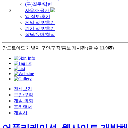
(구)질문/답변
사용자 공간
앱 정보/후기
게임 정보/후기
기기 정보/후기
잡담/유머/창작
안드로이드 개발자 구인/구직/홍보 게시판 (글 수
11,965
)
전체보기
구인/구직
개발 의뢰
프리랜서
개발사