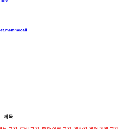
ible
anet.memmecall
제목