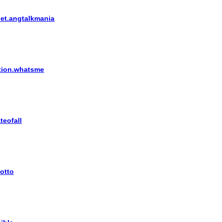
net.angtalkmania
ution.whatsme
teofall
lotto