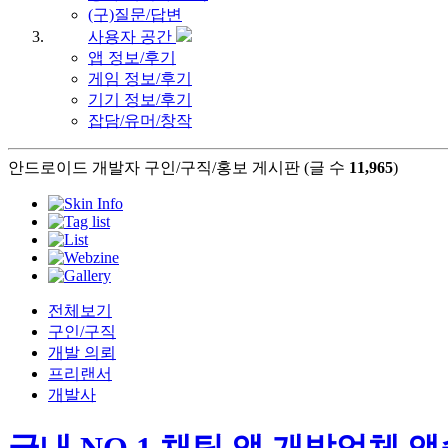
(구)질문/답변
사용자 공간
앱 정보/후기
게임 정보/후기
기기 정보/후기
잡담/유머/창작
안드로이드 개발자 구인/구직/홍보 게시판 (글 수
11,965
)
전체보기
구인/구직
개발 의뢰
프리랜서
개발사