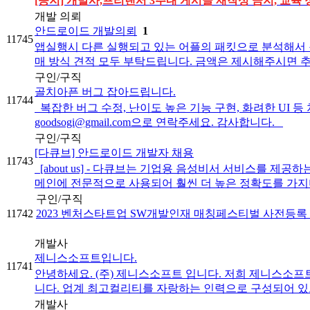
[공지] 개발사,프리랜서 3주내 게시글 재작성 금지, 교육 
개발 의뢰
안드로이드 개발의뢰
1
11745
앱실행시 다른 실행되고 있는 어플의 패킷으로 분석해서 원
매 방식 견적 모두 부탁드립니다. 금액은 제시해주시면 추가
구인/구직
골치아픈 버그 잡아드립니다.
11744
복잡한 버그 수정, 난이도 높은 기능 구현, 화려한 UI 
goodsogi@gmail.com으로 연락주세요. 감사합니다.
구인/구직
[다큐브] 안드로이드 개발자 채용
11743
[about us] - 다큐브는 기업용 음성비서 서비스를 
메인에 전문적으로 사용되어 훨씬 더 높은 정확도를 가지며 
구인/구직
11742
2023 벤처스타트업 SW개발인재 매칭페스티벌 사전등록
개발사
제니스소프트입니다.
11741
안녕하세요. (주) 제니스소프트 입니다. 저희 제니스소
니다. 업계 최고컬리티를 자랑하는 인력으로 구성되어 있으며
개발사