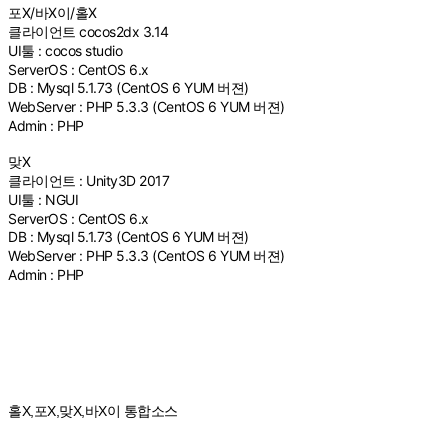
포X/바X이/홀X
클라이언트 cocos2dx 3.14
UI툴 : cocos studio
ServerOS : CentOS 6.x
DB : Mysql 5.1.73 (CentOS 6 YUM 버젼)
WebServer : PHP 5.3.3 (CentOS 6 YUM 버젼)
Admin : PHP
맞X
클라이언트 : Unity3D 2017
UI툴 : NGUI
ServerOS : CentOS 6.x
DB : Mysql 5.1.73 (CentOS 6 YUM 버젼)
WebServer : PHP 5.3.3 (CentOS 6 YUM 버젼)
Admin : PHP
홀X,포X,맞X,바X이 통합소스