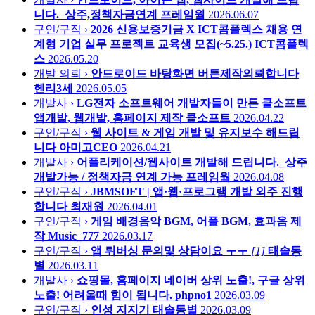
니다._상주,정책자금연계
프레임웤
2026.06.07
구인/구직 ›
2026 신용보증기금 X ICT콤플렉스 채용 연
계형 기업 실무 프로젝트 교육생 모집(~5.25.)
ICT콤플렉
스
2026.05.20
개발 의뢰 ›
안드로이드 바탕화면 버튼제작의뢰합니다
헨리3세
2026.05.05
개발사 ›
LG전자 소프트웨어 개발자들이 만든 클소프트
앱개발, 웹개발, 홈페이지 제작
클소프트
2026.04.22
구인/구직 ›
웹 사이트 & 게임 개발 및 유지보수 해드립
니다
아미고CEO
2026.04.21
개발사 ›
어플리케이션/웹사이트 개발해 드립니다._상주
개발가능 / 정책자금 연계 가능
프레임웤
2026.04.08
구인/구직 ›
JBMSOFT | 앱·웹·프로그램 개발 외주 진행
합니다
최재원
2026.04.01
구인/구직 ›
게임 배경음악 BGM, 어플 BGM, 효과음 제
작
Music_777
2026.03.17
구인/구직 ›
앱 뤼버싱 문의및 상담이요 ㅜㅜ
[1]
태솔동
별
2026.03.11
개발사 ›
쇼핑몰, 홈페이지 네이버 상위 노출!, 구글 상위
노출! 어려울때 힘이 됩니다.
phpno1
2026.03.09
구인/구직 ›
인성 지지기
태솔동별
2026.03.09