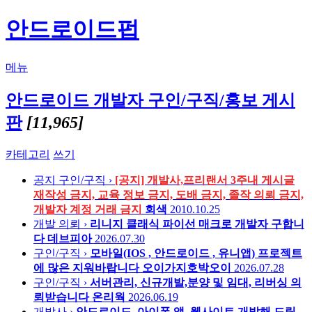
안드로이드펍
메뉴
안드로이드 개발자 구인/구직/홍보 게시
판
[11,965]
카테고리
쓰기
공지
구인/구직 ›
[공지] 개발사,프리랜서 3주내 게시글
재작성 금지, 교육 정보 금지, 도배 금지, 졸작 의뢰 금지,
개발자 계정 거래 금지
회색
2010.10.25
개발 의뢰 ›
리니지 클래식 파이선 매크로 개발자 구합니
다
데브피아
2026.07.30
구인/구직 ›
모바일(IOS , 안드로이드 , 유니앱) 프로젝트
에 많은 지워바랍니다
오이가지호박오이
2026.07.28
구인/구직 ›
서버관리, 신규개발,분양 및 임대, 리버싱 의
뢰받습니다
온리웍
2026.06.19
개발사 ›
안드로이드, 아이폰 앱, 웹사이트 개발해 드립