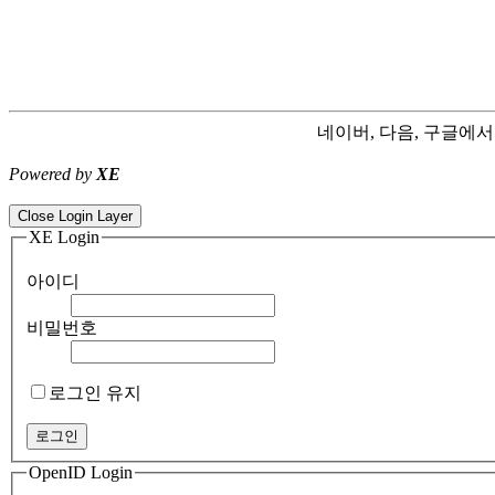
네이버, 다음, 구글에
Powered by
XE
ColorNote notepad notes - best android notepad app
Color flashlight 
Close Login Layer
XE Login
아이디
비밀번호
로그인 유지
OpenID Login