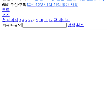
6841
구인/구직
[파수] 23년 1차 신입 공개 채용
목록
쓰기
첫 페이지
3
4
5
6
7
8
9
10
11
12
끝 페이지
검색
취소