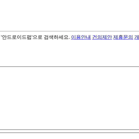
서 '안드로이드펍'으로 검색하세요.
이용안내
건의제안
제휴문의
- best android flashlight app