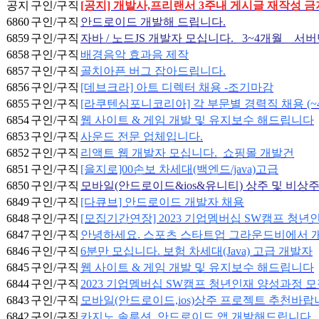
공지
구인/구직
[공지] 개발사,프리랜서 3주내 게시글 재작성 금지
6860
구인/구직
안드로이드 개발해 드립니다.
6859
구인/구직
자바 / 노드JS 개발자 모십니다. _3~4개월 _ 서
6858
구인/구직
배경음악 효과음 제작
6857
구인/구직
골치아픈 버그 잡아드립니다.
6856
구인/구직
[데브크라] 아트 디렉터 채용 -조기마감
6855
구인/구직
[라쿠텐심포니코리아] 각 부문별 경력직 채용 (~4/
6854
구인/구직
웹 사이트 & 게임 개발 및 유지보수 해드립니다
6853
구인/구직
사운드 전문 업체입니다.
6852
구인/구직
리액트 웹 개발자 모십니다._쇼핑몰 개발건
6851
구인/구직
[을지로]00손보 차세대(백엔드/java)고급
6850
구인/구직
모바일(안드로이드&ios&유니티) 상주 및 비상
6849
구인/구직
[다큐브] 안드로이드 개발자 채용
6848
구인/구직
[모집기간연장] 2023 기업멤버십 SW캠프 청년
6847
구인/구직
안녕하세요. 스포츠 스타트업 그라운드비에서 
6846
구인/구직
6분만 모십니다. 보험 차세대(Java) 고급 개발자
6845
구인/구직
웹 사이트 & 게임 개발 및 유지보수 해드립니다
6844
구인/구직
2023 기업멤버십 SW캠프 청년인재 양성과정 모
6843
구인/구직
모바일(안드로이드,ios)상주 프로젝트 추천바랍
6842
구인/구직
카지노 솔루션 ,안드로이드 앱 개발해드립니다.