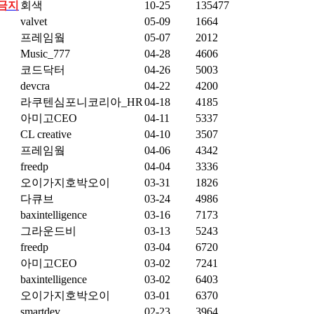
 금지
회색
10-25
135477
valvet
05-09
1664
프레임웤
05-07
2012
Music_777
04-28
4606
코드닥터
04-26
5003
devcra
04-22
4200
라쿠텐심포니코리아_HR
04-18
4185
아미고CEO
04-11
5337
CL creative
04-10
3507
프레임웤
04-06
4342
freedp
04-04
3336
오이가지호박오이
03-31
1826
다큐브
03-24
4986
baxintelligence
03-16
7173
그라운드비
03-13
5243
freedp
03-04
6720
아미고CEO
03-02
7241
baxintelligence
03-02
6403
오이가지호박오이
03-01
6370
smartdev
02-23
3964