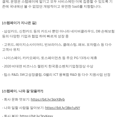
결제, 운영은 스텝페이에 맡기고 모두 서비스에만 더욱 집중할 수 있도록 기
존에 국내에선 볼 수 없었던 개방적이고 유연한 SaaS를 지향합니다.
[스텝페이가 지나온 길]
- 삼성카드, 신한카드 등의 카드사 뿐만 아니라 네이버클라우드, DB 손해보험
등의 다양한 기업과 협업 하며 빠르게 성장 중
- 고위드, 레이지소사이어티, 빈브라더스, 클래스팅, 패브, 포자랩스 등 다수
고객사 유치
- 나이스페이, 카카오페이, 토스페이먼츠 등 주요 PG 13개사 제휴
- 2020 비대면 비즈니스 챌린지 한국중소벤처기업청장상 수상
- 팁스 R&D, SW고성장클럽, G밸리 ICT 융복합 R&D 등 다수 지원사업 선정
[스텝페이, 나와 잘 맞을까?]
- 회사 문화 엿보기:
https://bit.ly/3qrXByb
- 나와 일할 사람들 알아보기:
https://bit.ly/38q1uNY
- 회사 복지:
https://bit.ly/3ryKexy