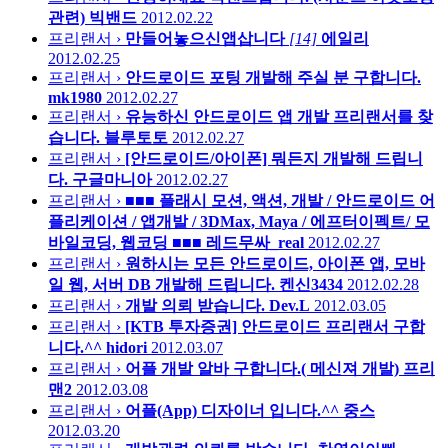
관련)
빅밴드
2012.02.22
프리랜서 ›
만들어놓으신앱삽니다
[14]
에일리
2012.02.25
프리랜서 ›
안드로이드 포팅 개발해 주실 분 구합니다.
mk1980
2012.02.27
프리랜서 ›
유능하신 안드로이드 앱 개발 프리랜서를 찾
습니다.
블루토토
2012.02.27
프리랜서 ›
[안드로이드/아이폰] 뭐든지 개발해 드립니
다.
구글마니아
2012.02.27
프리랜서 ›
■■■ 플래시 모션, 액션, 개발 / 안드로이드 어
플리케이션 / 앱개발 / 3DMax, Maya / 에프터이펙트/ 모
바일코딩, 웹코딩 ■■■
레드무싸_real
2012.02.27
프리랜서 ›
원하시는 모든 안드로이드, 아이폰 앱, 모바
일 웹, 서버 DB 개발해 드립니다.
켄신3434
2012.02.28
프리랜서 ›
개발 의뢰 받습니다.
Dev.L
2012.03.05
프리랜서 ›
[KTB 투자증권] 안드로이드 프리랜서 구합
니다.^^
hidori
2012.03.07
프리랜서 ›
어플 개발 알바 구합니다.( 메신져 개발)
프리
맨2
2012.03.08
프리랜서 ›
어플(App) 디자이너 입니다.^^
중스
2012.03.20