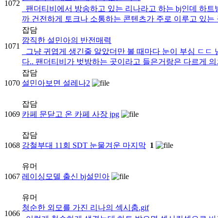
1072
팬더티비에서 방송하고 있는 리나라고 하는 bj인데 하
까 건전하게 토크나 소통하는 콘텐츠가 주로 이루고 있는 곳
잡담
깜직한 설민아의 반전매력
1071
그냥 귀엽게 생긴줄 알았더만 볼 때마다 눈이 부심 ㄷㄷ 
다.. 팬더티비가 벗방하는 곳이라고 들은거랑은 다르게 의외로
잡담
1070
설민아보면 설레나2
잡담
1069
카페 문닫고 온 카페 사장 jpg
잡담
1068
강철부대 11회 SDT 눈물겨운 마지막
1
유머
1067
레이싱모델 출신 bj설민아
유머
청순한 외모를 가진 리나의 섹시춤.gif
1066