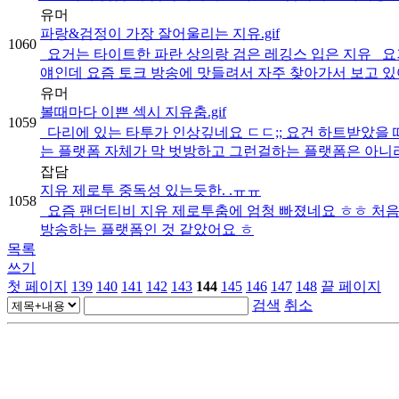
유머
파랑&검정이 가장 잘어울리는 지유.gif
1060
요거는 타이트한 파란 상의랑 검은 레깅스 입은 지유 요거
얘인데 요즘 토크 방송에 맛들려서 자주 찾아가서 보고 있어요
유머
볼때마다 이쁜 섹시 지유춤.gif
1059
다리에 있는 타투가 인상깊네요 ㄷㄷ;; 요건 하트받았을
는 플랫폼 자체가 막 벗방하고 그런걸하는 플랫폼은 아니라
잡담
지유 제로투 중독성 있는듯한. .ㅠㅠ
1058
요즘 팬더티비 지유 제로투춤에 엄청 빠졌네요 ㅎㅎ 처음
방송하는 플랫폼인 것 같았어요 ㅎ
목록
쓰기
첫 페이지
139
140
141
142
143
144
145
146
147
148
끝 페이지
검색
취소