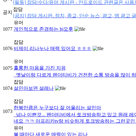
[필독] 잡담/수다/유머 게시판 - 안드로이드 관련글은 사
잡담
공지
[공지] 잡담 게시판. 정치, 종교, 단순 뉴스, 광고, 앱 광고 글
유머
1077
개인적으로 존경하는 bj오후
잡담
1076
비제이 리나누나 매력 있어요 ㅎㅎㅎ
유머
훌륭한 마음을 가진 지유
1075
옛날이랑 다르게 팬더티비가 건전한 소통 방송을 많이 하는
잡담
1074
설민아보면 설레나
잡담
한복만큼은 누구보다 잘 어울리는 설민아
1073
넘나 이쁜것... 팬더티비에서 토크방송하고 있고 원래 
네요 ㅋㅋ 아프리카tv랑 비슷하게 토크방송하는 그런곳
유머
볼 때마다 새로운 매력이 있는 리나