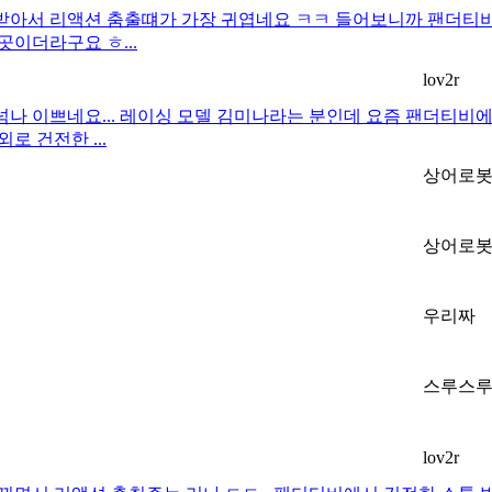
트받아서 리액션 춤출떄가 가장 귀엽네요 ㅋㅋ 들어보니까 팬더티
이더라구요 ㅎ...
lov2r
넘나 이쁘네요... 레이싱 모델 김미나라는 분인데 요즘 팬더티비
 건전한 ...
상어로
상어로
우리짜
스루스
lov2r