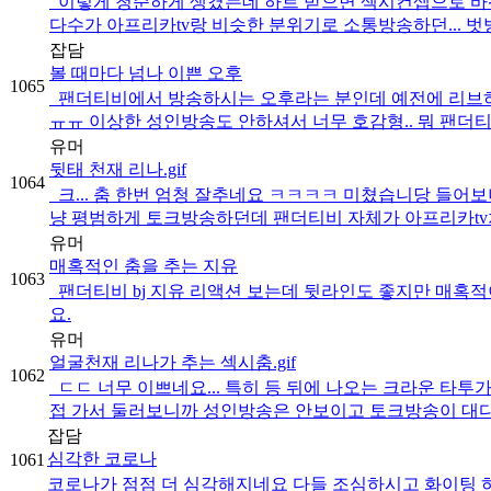
이렇게 청순하게 생겼는데 하트 받으면 섹시컨셉으로 바뀌
다수가 아프리카tv랑 비슷한 분위기로 소통방송하던... 벗
잡담
볼 때마다 넘나 이쁜 오후
1065
팬더티비에서 방송하시는 오후라는 분인데 예전에 리브하이
ㅠㅠ 이상한 성인방송도 안하셔서 너무 호감형.. 뭐 팬더티비
유머
뒷태 천재 리나.gif
1064
크... 춤 한번 엄청 잘추네요 ㅋㅋㅋㅋ 미쳤습니당 들
냥 평범하게 토크방송하던데 팬더티비 자체가 아프리카tv처
유머
매혹적인 춤을 추는 지유
1063
팬더티비 bj 지유 리액션 보는데 뒷라인도 좋지만 매혹적
요.
유머
얼굴천재 리나가 추는 섹시춤.gif
1062
ㄷㄷ 너무 이쁘네요... 특히 등 뒤에 나오는 크라운 타투
접 가서 둘러보니까 성인방송은 안보이고 토크방송이 대다
잡담
심각한 코로나
1061
코로나가 점점 더 심각해지네요 다들 조심하시고 화이팅 