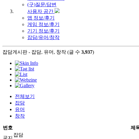
(구)질문/답변
사용자 공간
앱 정보/후기
게임 정보/후기
기기 정보/후기
잡담/유머/창작
잡담게시판 - 잡담, 유머, 창작 (글 수
3,937
)
전체보기
잡담
유머
창작
번호
제
잡담
공지