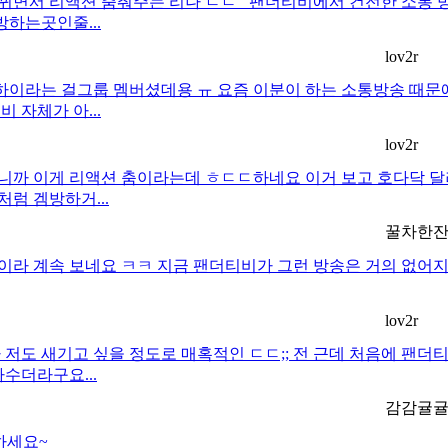
면서 리액션 춤춰주는 리나 ㄷㄷ 팬더티비에서 건전한 소통 방
방하는곳인줄...
lov2r
라는 걸그룹 멤버셨데용 ㅠ 요즘 이분이 하는 소통방송 때문에
 자체가 아...
lov2r
어보니까 이게 리액션 춤이라는데 ㅎㄷㄷ하네요 이거 보고 호다닥 
럼 겜방하거...
꿀차한
이라 계속 보네요 ㅋㅋ 지금 팬더티비가 그런 방송은 거의 없어지
lov2r
가 저도 새기고 싶을 정도로 매혹적인 ㄷㄷ;; 전 근데 처음에 
수더라구요...
감감귤
하세요~