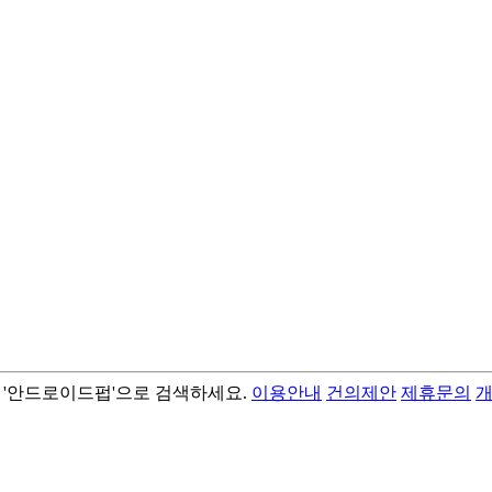
서 '안드로이드펍'으로 검색하세요.
이용안내
건의제안
제휴문의
- best android flashlight app