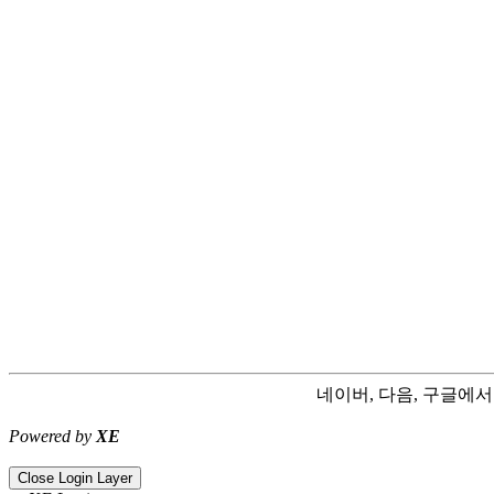
네이버, 다음, 구글에
Powered by
XE
ColorNote notepad notes - best android notepad app
Color flashlight 
Close Login Layer