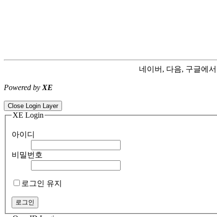
네이버, 다음, 구글에
Powered by
XE
ColorNote notepad notes - best android notepad app
Color flashlight 
Close Login Layer
XE Login
아이디
비밀번호
로그인 유지