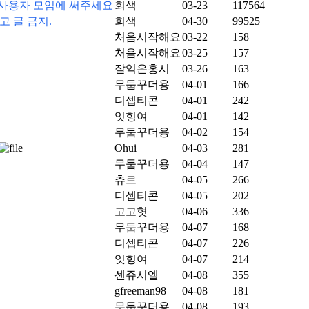
은 사용자 모임에 써주세요
회색
03-23
117564
광고 글 금지.
회색
04-30
99525
처음시작해요
03-22
158
처음시작해요
03-25
157
잘익은홍시
03-26
163
무둡꾸더용
04-01
166
디셉티콘
04-01
242
잇힝여
04-01
142
무둡꾸더용
04-02
154
Ohui
04-03
281
무둡꾸더용
04-04
147
츄르
04-05
266
디셉티콘
04-05
202
고고혓
04-06
336
무둡꾸더용
04-07
168
디셉티콘
04-07
226
잇힝여
04-07
214
센쥬시엘
04-08
355
gfreeman98
04-08
181
무둡꾸더용
04-08
193