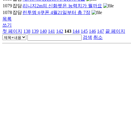
1079
잡담
리니지2m의 신화펫은 능력치가 뭘까요
1078
잡담
린투엠 tj쿠폰 4월21일부터 총 7장
목록
쓰기
첫 페이지
138
139
140
141
142
143
144
145
146
147
끝 페이지
검색
취소