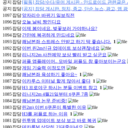
공지
잡담
[필독] 잡담/수다/유머 게시판 - 안드로이드 관련글
공지
잡담
[공지] 잡담 게시판. 정치, 종교, 단순 뉴스, 광고, 앱 
1097
잡담
앞자리수 바뀌기 일보직전
1096
잡담
오늘 날씨 짱인디요
1095
잡담
이제 봄이네요. 벚꽃보러 가야하나요?
1094
잡담
간만에 복귀하게 만드네요
1093
잡담
쾌남본좌 스트레스 안받고 하기 딱 좋습니다.
1
1092
잡담
이번 린2m신규 업데이트 보상괜찮네요
1091
잡담
리니지2m 사전예약 보상 빨리 받고 싶군요
1090
잡담
퍼플 앱플레이어.. 모바일 퍼플도 참 좋아보이는군요
1089
잡담
게임 기술력 이정도면
1088
잡담
쾌남본좌 육성하기 좋아요~
1
1087
잡담
이카루스 이터널 할게 많아서 좋다
1
1086
잡담
H3 프로야구 하시는 분들 이벤트 참고
1
1085
잡담
리니지2m 4월21일부터 tj쿠폰 7종
1084
잡담
쾌남본좌 논무 준비중!
1083
잡담
린2m) 이번 tj쿠폰이 특별한 이유
1082
잡담
H3를 퍼플로 하는 이유
1
1081
잡담
린투엠 업데이트 보상 보고 바로 복귀
1080
잡담
데카론M 상당히 기대중이네요