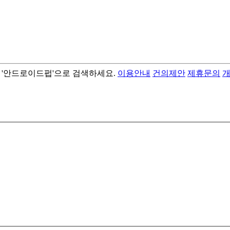
서 '안드로이드펍'으로 검색하세요.
이용안내
건의제안
제휴문의
- best android flashlight app