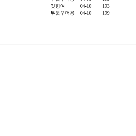
잇힝여
04-10
193
무둡꾸더용
04-10
199