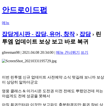
안드로이드펍
메뉴
잡담게시판 - 잡담, 유머, 창작
›
잡담
› 린
투엠 업데이트 보상 보고 바로 복귀
gfreeman98 | 2021.04.08 20:34:00 |
메뉴 건너뛰기
쓰기
이번 린투엠 신규 업데이트 사전예약 소식 떳길래 보니까 보상
이 상당히 알차더군요
영웅 클래스 & 아가시온 도전권 이전 전에도 뿌렸던건데 저는
아쉽게도 전에 성공을 못해서
아직 희귀인터라 이것만 보고와도 충분하겠지만 희귀 장비 상