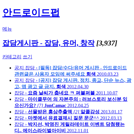
안드로이드펍
메뉴
잡담게시판 - 잡담, 유머, 창작
[3,937]
카테고리
쓰기
공지
잡담 ›
[필독] 잡담/수다/유머 게시판 - 안드로이드
관련글은 사용자 모임에 써주세요
회색
2010.03.23
공지
잡담 ›
[공지] 잡담 게시판. 정치, 종교, 단순 뉴스, 광
고, 앱 광고 글 금지.
회색
2012.04.30
잡담 ›
요즘 날씨가 춥네요 ㅋ
퍼블퍼블
2011.10.07
잡담 ›
마이클무어 의 자본주의 : 러브스토리 보신분 있
으신가요?
[7]
JonCamac
2012.04.25
잡담 ›
선물받은 홍삼추출액
[2]
알콜감성
2013.01.17
잡담 ›
마켓에서 유료결제시 질문
문군^^
2012.03.13
잡담 ›
박지선, 박영진 게릴라데이트 이벤트 당첨됐는
디..
에이스라이벌아이비
2012.11.01