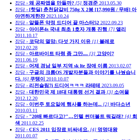
잡담 ›
왜 공짜앱을 만들까?
[5]
정경준
2013.05.30
잡담 ›
[핫딜] 춘천닭갈비 750g X 2봉 [17,990원 / 무배]
아
아연하게한잔
2023.10.24
잡담 ›
알뜰폰 약정 드디어 끝
마스터52
2022.09.23
잡담 ›
아이폰4s 국내 최초 1호자 개통 진행
[7]
앨리
2011.10.17
잡담 ›
코닥의 멸망: 다섯 가지 이유
[1]
볼레로
2012.02.28
잡담 ›
아르바이트 타령 좀 그만....
[3]
고양이7
2011.06.19
잡담 ›
어제 경남 일부 지역 sk lte 장애
이름
2013.02.07
잡담 ›
구글의 크롬OS 개발자분들과 이야기를 나눴습니
다.
[6]
쿠탱이
2010.10.07
잡담 ›
리전슬림7i 드디어ㅋㅋㅋ
라테테
2023.09.05
잡담 ›
대한민국 제 18대 대통령 선거 결과
[3]
소여물
2012.12.20
잡담 ›
이번주 토요일에 행사를 하는데...
[2]
바다소년
2010.03.11
잡담 ›
"20배 빠르다고?"…인텔 썬더볼트 뭐길래?
[4]
회
색
2011.02.25
잡담 ›
CES 2011 입장료 비싸네요.
[4]
멍멍대왕
2011.01.07