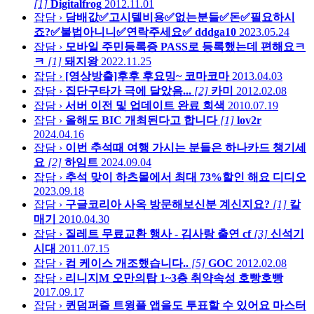
[1]
Digitalfrog
2012.11.01
잡담 ›
담배값✅고시텔비용✅없는분들✅돈✅필요하시
죠?✅불법아니니✅연락주세요✅
dddga10
2023.05.24
잡담 ›
모바일 주민등록증 PASS로 등록했는데 편해요ㅋ
ㅋ
[1]
돼지왕
2022.11.25
잡담 ›
[영상방출]후후 후요밍~
코마코마
2013.04.03
잡담 ›
집단구타가 극에 달았음...
[2]
카미
2012.02.08
잡담 ›
서버 이전 및 업데이트 완료
회색
2010.07.19
잡담 ›
올해도 BIC 개최된다고 합니다
[1]
lov2r
2024.04.16
잡담 ›
이번 추석때 여행 가시는 분들은 하나카드 챙기세
요
[2]
하임트
2024.09.04
잡담 ›
추석 맞이 하츠몰에서 최대 73%할인 해요
디디오
2023.09.18
잡담 ›
구글코리아 사옥 방문해보신분 계신지요?
[1]
칼
매기
2010.04.30
잡담 ›
질레트 무료교환 행사 - 김사랑 출연 cf
[3]
신석기
시대
2011.07.15
잡담 ›
컴 케이스 개조했습니다..
[5]
GOC
2012.02.08
잡담 ›
리니지M 오만의탑 1~3층 취약속성
호빵호빵
2017.09.17
잡담 ›
퀸덤퍼즐 트윙플 앱을도 투표할 수 있어요
마스터