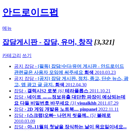
안드로이드펍
메뉴
잡담게시판 - 잡담, 유머, 창작
[3,321]
카테고리
쓰기
공지
잡담 ›
[필독] 잡담/수다/유머 게시판 - 안드로이드
관련글은 사용자 모임에 써주세요
회색
2010.03.23
공지
잡담 ›
[공지] 잡담 게시판. 정치, 종교, 단순 뉴스, 광
고, 앱 광고 글 금지.
회색
2012.04.30
잡담 ›
갤럭시S2 로봇
[6]
테라플롭스
2011.10.21
잡담 ›
네이트 ㅡㅡ정보유출 대단한 파장이 예상되는데
요 다들 비밀번호 바꾸세요
[3]
visualkhh
2011.07.29
잡담 ›
2D 게임 개발용 노트북....
pinpanel
2022.11.11
잡담 ›
[스크랩]오빠~ 나먼저 씻을께..
[5]
볼레로
2010.03.09
잡담 ›
아..11월의 첫날을 장식하는 날이 목요일이네요...