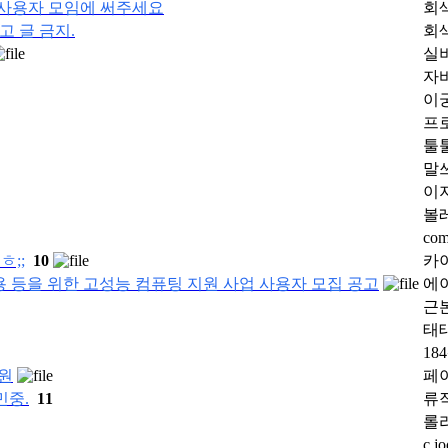
은 사용자 모임에 써주세요
회
광고 글 금지.
회
실
자
이
프
툴
말
이
볼
com
ㅎ;;
10
카
 등을 위한 고성능 컴퓨팅 지원 사업 사용자 모집 공고
에
근
태
1
만원
페
민중.
11
류
롤
c.jo