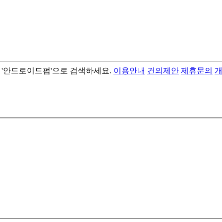
서 '안드로이드펍'으로 검색하세요.
이용안내
건의제안
제휴문의
- best android flashlight app