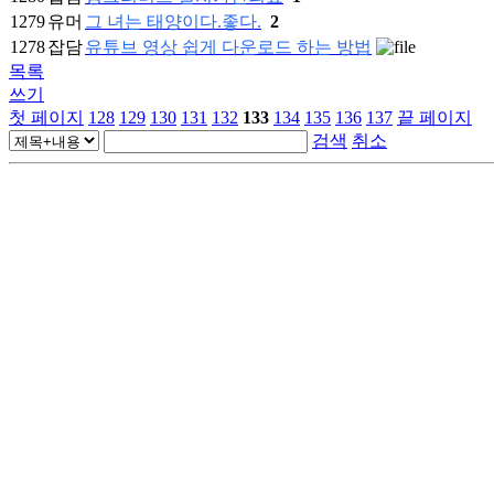
1279
유머
그 녀는 태양이다.좋다.
2
1278
잡담
유튜브 영상 쉽게 다운로드 하는 방법
목록
쓰기
첫 페이지
128
129
130
131
132
133
134
135
136
137
끝 페이지
검색
취소