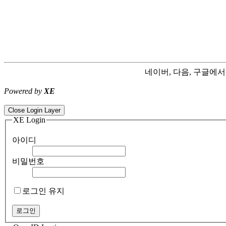
네이버, 다음, 구글에
Powered by
XE
ColorNote notepad notes - best android notepad app
Color flashlight 
Close Login Layer
XE Login
아이디
비밀번호
로그인 유지