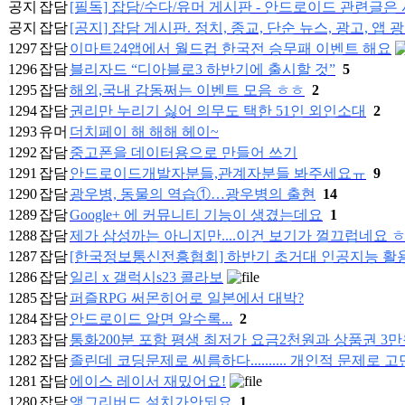
공지
잡담
[필독] 잡담/수다/유머 게시판 - 안드로이드 관련글
공지
잡담
[공지] 잡담 게시판. 정치, 종교, 단순 뉴스, 광고, 앱 
1297
잡담
이마트24앱에서 월드컵 한국전 승무패 이벤트 해요
1296
잡담
블리자드 “디아블로3 하반기에 출시할 것”
5
1295
잡담
해외,국내 감동쩌는 이벤트 모음 ㅎㅎ
2
1294
잡담
권리만 누리기 싫어 의무도 택한 51인 외인소대
2
1293
유머
더치페이 해 해해 헤이~
1292
잡담
중고폰을 데이터용으로 만들어 쓰기
1291
잡담
안드로이드개발자분들,관계자분들 봐주세요ㅠ
9
1290
잡담
광우병, 동물의 역습①…광우병의 출현
14
1289
잡담
Google+ 에 커뮤니티 기능이 생겼는데요
1
1288
잡담
제가 삼성까는 아니지만....이건 보기가 껄끄럽네요 ㅎ
1287
잡담
[한국정보통신전흥협회] 하반기 초거대 인공지능 활용
1286
잡담
일리 x 갤럭시s23 콜라보
1285
잡담
퍼즐RPG 써몬히어로 일본에서 대박?
1284
잡담
안드로이드 알면 알수록...
2
1283
잡담
통화200분 포함 평생 최저가 요금2천원과 상품권 3
1282
잡담
졸린데 코딩문제로 씨름하다.......... 개인적 문제로 고
1281
잡담
에이스 레이서 재밌어요!
1280
잡담
앵그리버드 설치가안되요
1