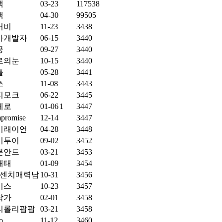
색
03-23
117538
색
04-30
99505
버비
11-23
3438
바개발자
06-15
3440
궁
09-27
3440
로의눈
10-15
3440
툴
05-28
3441
쓰
11-08
3443
지모크
06-22
3445
레로
01-06
1
3447
promise
12-14
3447
이래이언
04-28
3448
이투이
09-02
3452
본안드
03-21
3453
태태
01-09
3454
84센치매력남
10-31
3456
이스
10-23
3457
작가
02-01
3458
리롤리팝팝
03-21
3458
o
11-12
3460