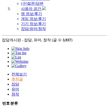
(구)질문/답변
사용자 공간
앱 정보/후기
게임 정보/후기
기기 정보/후기
잡담/유머/창작
잡담게시판 - 잡담, 유머, 창작 (글 수
3,937
)
전체보기
추천글
잡담
유머
창작
번호
분류