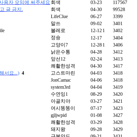
은 사용자 모임에 써주세요
회색
03-23
117567
광고 글 금지.
회색
04-30
99528
LifeClue
06-27
3399
말쓰
09-02
3401
볼레로
12-12
1
3402
정숑
12-17
3404
고양이7
12-28
1
3406
낡은수통
04-28
3412
앞선12
02-24
3413
쾌활한성격
04-30
3417
서요...)
4
고스트마린
04-03
3418
JonCamac
04-06
3418
system3rd
04-04
3419
수연잉1
08-29
3420
아골치야
03-27
3421
여시똥똥이
07-17
3423
gjljwpid
01-08
3427
쾌활한성격
03-29
3428
돼지왕
09-28
3429
근본안드
09-21
3431