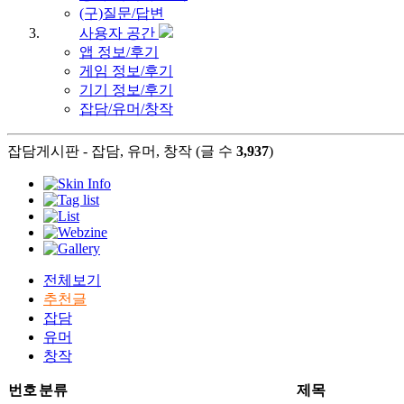
(구)질문/답변
사용자 공간
앱 정보/후기
게임 정보/후기
기기 정보/후기
잡담/유머/창작
잡담게시판 - 잡담, 유머, 창작 (글 수
3,937
)
전체보기
추천글
잡담
유머
창작
번호
분류
제목