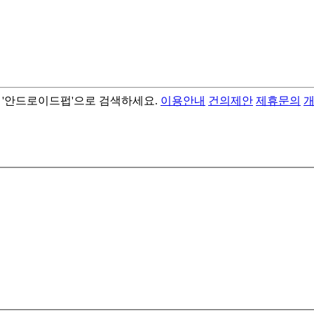
서 '안드로이드펍'으로 검색하세요.
이용안내
건의제안
제휴문의
- best android flashlight app