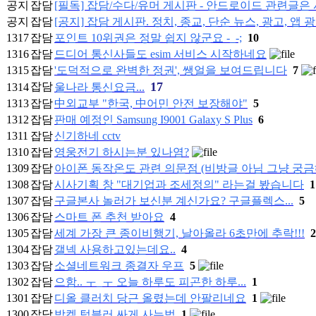
공지
잡담
[필독] 잡담/수다/유머 게시판 - 안드로이드 관련글
공지
잡담
[공지] 잡담 게시판. 정치, 종교, 단순 뉴스, 광고, 앱 
1317
잡담
포인트 10위권은 정말 쉽지 않군요 -_-;
10
1316
잡담
드디어 통신사들도 esim 서비스 시작하네요
1315
잡담
'도덕적으로 완벽한 정권', 쌩얼을 보여드립니다
7
17
잡담
1314
울나라 통신요금...
1313
잡담
中외교부 "한국, 中어민 안전 보장해야"
5
1312
잡담
판매 예정인 Samsung I9001 Galaxy S Plus
6
1311
잡담
신기하네 cctv
1310
잡담
영웅전기 하시는분 있나염?
1309
잡담
아이폰 동작온도 관련 의문점 (비방글 아님 그냥 궁금해
1308
잡담
시사기획 창 "대기업과 조세정의" 라는걸 봤습니다
1
1307
잡담
구글본사 놀러가 보신분 계신가요? 구글플렉스...
5
1306
잡담
스마트 폰 추천 받아요
4
1305
잡담
세계 가장 큰 종이비행기, 날아올라 6초만에 추락!!!
2
1304
잡담
갤넥 사용하고있는데요..
4
1303
잡담
소셜네트워크 종결자 우프
5
1302
잡담
으함.. ㅜ_ㅜ 오늘 하루도 피곤한 하루...
1
1301
잡담
디올 클러치 당근 올렸는데 안팔리네요
1
1300
잡담
밤켈 텀블러 싸게 사는법
1