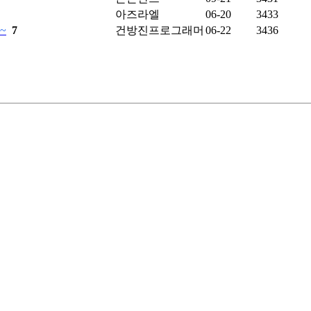
아즈라엘
06-20
3433
~
7
건방진프로그래머
06-22
3436