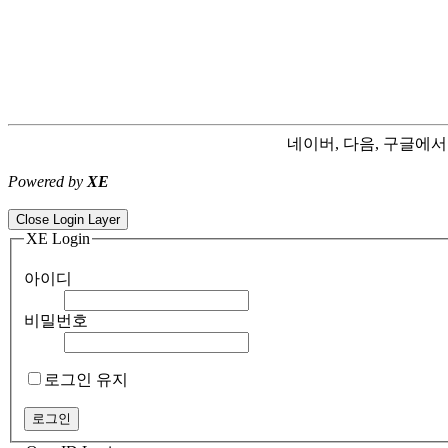
네이버, 다음, 구글에
Powered by
XE
ColorNote notepad notes - best android notepad app
Color flashlight 
Close Login Layer
XE Login
아이디
비밀번호
로그인 유지