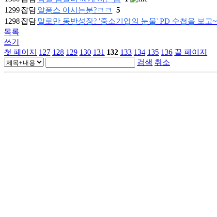
1299
잡담
알퐁스 아시는분?ㅋㅋ
5
1298
잡담
말로만 동반성장? '중소기업의 눈물' PD 수첩을 보고~
목록
쓰기
첫 페이지
127
128
129
130
131
132
133
134
135
136
끝 페이지
검색
취소