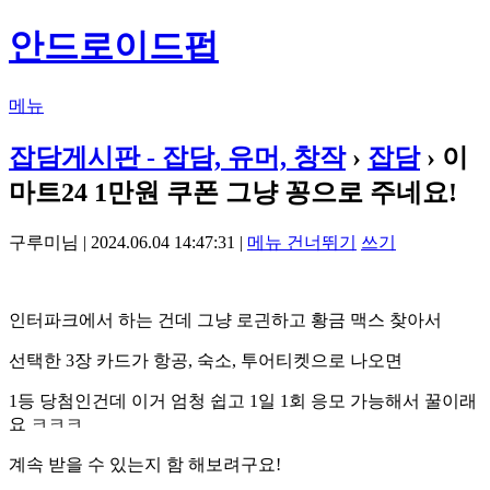
안드로이드펍
메뉴
잡담게시판 - 잡담, 유머, 창작
›
잡담
› 이
마트24 1만원 쿠폰 그냥 꽁으로 주네요!
구루미님 | 2024.06.04 14:47:31 |
메뉴 건너뛰기
쓰기
인터파크에서 하는 건데 그냥 로긘하고 황금 맥스 찾아서
선택한 3장 카드가 항공, 숙소, 투어티켓으로 나오면
1등 당첨인건데 이거 엄청 쉽고 1일 1회 응모 가능해서 꿀이래
요 ㅋㅋㅋ
계속 받을 수 있는지 함 해보려구요!