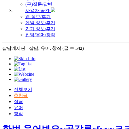
(구)질문/답변
사용자 공간
앱 정보/후기
게임 정보/후기
기기 정보/후기
잡담/유머/창작
잡담게시판 - 잡담, 유머, 창작 (글 수
542
)
전체보기
추천글
잡담
유머
창작