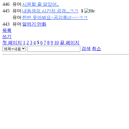
446
유머
시원할 줄 알았어..
445
유머
내동생의 시간차 공격...ㅋㅋ
1
유머
한번 웃어봐요~공감류cf~~~ㅋㅋ
443
유머
알까기 만화
목록
쓰기
첫 페이지
1
2
3
4
5
6
7
8
9
10
끝 페이지
검색
취소