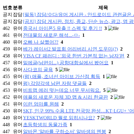
번호
분류
제목
공지
잡담
[필독] 잡담/수다/유머 게시판 - 안드로이드 관련글
공지
잡담
[공지] 잡담 게시판. 정치, 종교, 단순 뉴스, 광고, 앱 
462
유머
중국서 아이폰5 유출 !! 스펙 및 후기 !!
3
461
유머
전대물의 새로운 해석...-ㅁ-
1
460
유머
오빠 나 살쪘어??
4
459
유머
베가 레이서2 발표회 어리버리 시연 도우미(?)
2
458
유머
VISA CF 패러디 : '외국 한번 가본적 없는 남자'편
2
457
유머
밑에글(남편이...) 공항대합실에서 봤어요
1
456
유머
사다코의 굴욕
5
455
유머
(펌) 애플, 조너선 아이브 가산점 획득
1
454
유머
펌) 각양각색 남편 자랑 댓글들
2
453
유머
비트맵 에러 떳는데요 너무 무서워요.
5
452
유머
애플의 새로운 자체 3D 맵 & 시리 한글판
2
451
유머
이런 엄마를 원해
2
450
유머
SKT, 인구 99% 수용 LTE 전국망 완성…KT·LGU+ ‘
449
유머
YESKTWORLD 뭘로 읽히시나요?
7
448
유머
초등학생의 동물가족
1
447
유머
알바몬 '알바를 구하소서' 알바생의 멘붕
2