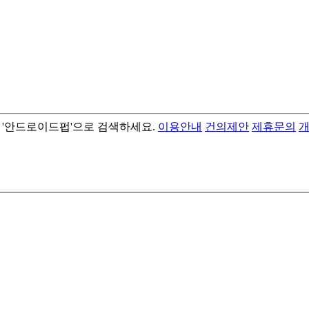
서 '안드로이드펍'으로 검색하세요.
이용안내
건의제안
제휴문의
- best android flashlight app