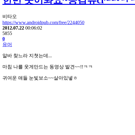
한번 웃어봐요~공감류cf~~~ㅋ
비타오
https://www.androidpub.com/free/2244050
2012.07.22
00:06:02
5855
0
유머
알바 찾느라 지쳣는데...
마침 나를 웃게만드는 동영상 발견~~!!ㅋㅋ
귀여운 애들 눈빛보소~~살아있넿ㅎ