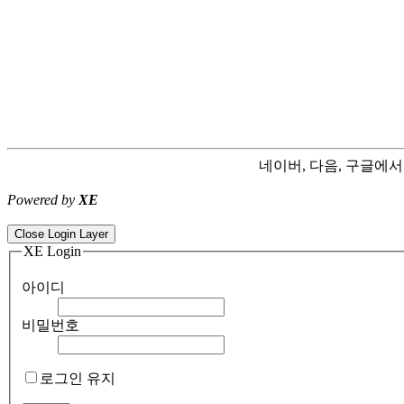
네이버, 다음, 구글에
Powered by
XE
ColorNote notepad notes - best android notepad app
Color flashlight 
Close Login Layer
XE Login
아이디
비밀번호
로그인 유지