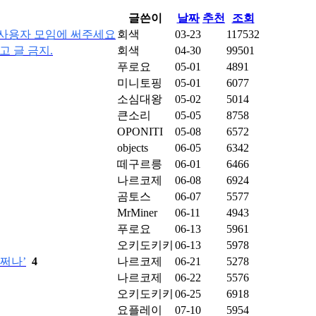
글쓴이
날짜
추천
조회
은 사용자 모임에 써주세요
회색
03-23
117532
광고 글 금지.
회색
04-30
99501
푸로요
05-01
4891
미니토핑
05-01
6077
소심대왕
05-02
5014
큰소리
05-05
8758
OPONITI
05-08
6572
objects
06-05
6342
떼구르릉
06-01
6466
나르코제
06-08
6924
곰토스
06-07
5577
MrMiner
06-11
4943
푸로요
06-13
5961
오키도키키
06-13
5978
어쩌나’
4
나르코제
06-21
5278
나르코제
06-22
5576
오키도키키
06-25
6918
요플레이
07-10
5954