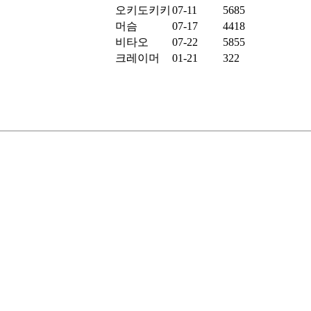
오키도키키
07-11
5685
머슴
07-17
4418
비타오
07-22
5855
크레이머
01-21
322