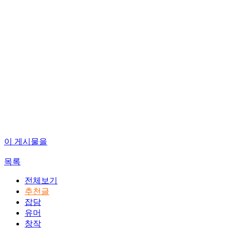
이 게시물을
목록
전체보기
추천글
잡담
유머
창작