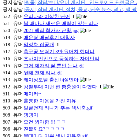
공지
잡담
[필독] 잡담/수다/유머 게시판 - 안드로이드 관련글
공지
잡담
[공지] 잡담 게시판. 정치, 종교, 단순 뉴스, 광고, 앱 
522
유머
우리나라 이상한 단어
1
521
유머
볼 때마다 새로운 매력이 있는 리나
520
유머
2021 맥심 참가자 근황.jpg
519
유머
매운탕 배달후기 대참사
518
유머
엄정화 집공개
1
517
유머
축구공 오락기 3만 원어치 했더니
516
유머
초사이언인으로 등장하는 자이언티
515
유머
그저 제자리 뛸 뿐인 눈나.gif
514
유머
뒷태 천재 리나.gif
513
유머
레이싱모델 출신 bj설민아
512
유머
강철부대 이번 편 황충원이 다했다
1
511
유머
메이커~
510
유머
훌륭한 마음을 가진 지유
509
유머
얼굴천재 리나가 추는 섹시춤.gif
508
유머
댕댕이
507
유머
요건 봐야함 !!! ㄱㄱ
506
유머
진짤까요?ㅋㅋㅋㅋ
505
유머
볼때마다 이쁜 섹시 지유춤.gif