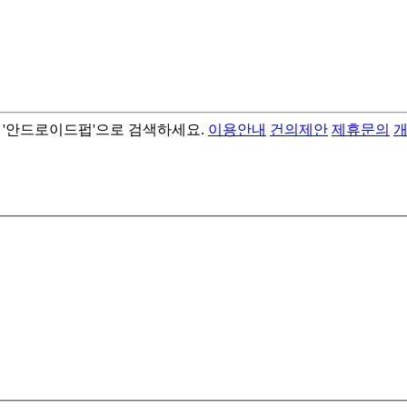
서 '안드로이드펍'으로 검색하세요.
이용안내
건의제안
제휴문의
- best android flashlight app