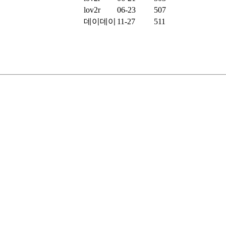
lov2r
06-23
507
데이데이
11-27
511