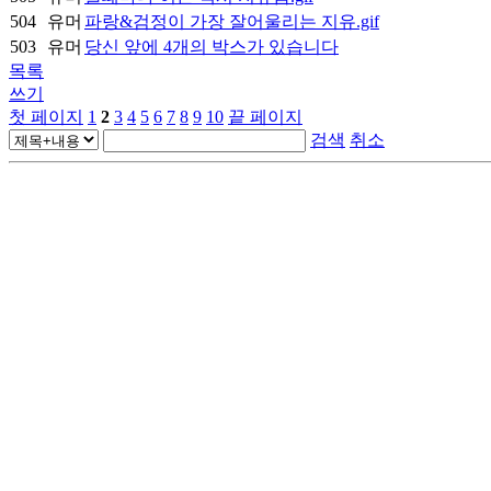
504
유머
파랑&검정이 가장 잘어울리는 지유.gif
503
유머
당신 앞에 4개의 박스가 있습니다
목록
쓰기
첫 페이지
1
2
3
4
5
6
7
8
9
10
끝 페이지
검색
취소