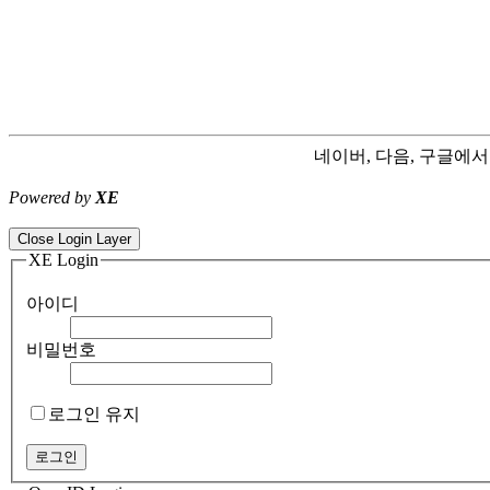
네이버, 다음, 구글에
Powered by
XE
ColorNote notepad notes - best android notepad app
Color flashlight 
Close Login Layer
XE Login
아이디
비밀번호
로그인 유지