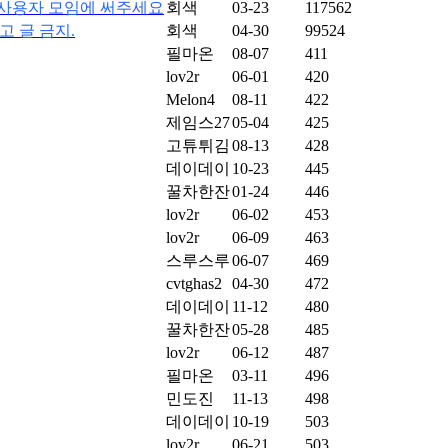
은 사용자 모임에 써주세요
회색
03-23
117562
광고 글 금지.
회색
04-30
99524
필마온
08-07
411
lov2r
06-01
420
Melon4
08-11
422
제임스27
05-04
425
고튜튀김
08-13
428
데이데이
10-23
445
꿀차한잔
01-24
446
lov2r
06-02
453
lov2r
06-09
463
스루스루
06-07
469
cvtghas2
04-30
472
데이데이
11-12
480
꿀차한잔
05-28
485
lov2r
06-12
487
필마온
03-11
496
민도진
11-13
498
데이데이
10-19
503
lov2r
06-21
503