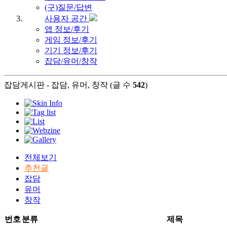
(구)질문/답변
사용자 공간
앱 정보/후기
게임 정보/후기
기기 정보/후기
잡담/유머/창작
잡담게시판 - 잡담, 유머, 창작 (글 수
542
)
전체보기
추천글
잡담
유머
창작
번호
분류
제목