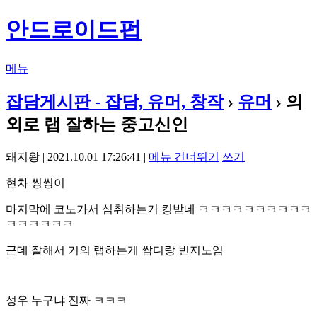
안드로이드펍
메뉴
잡담게시판 - 잡담, 유머, 창작
›
유머
› 의
외로 랩 잘하는 중고신인
돼지왕 | 2021.10.01 17:26:41 |
메뉴 건너뛰기
쓰기
현차 씽씽이
마지막에 코노가서 심취하는거 킹받네 ㅋㅋㅋㅋㅋㅋㅋㅋㅋㅋ
ㅋㅋㅋㅋㅋㅋ
근데 잘해서 거의 랩하는게 쌈디랑 빈지노임
성우 누구냐 진짜 ㅋㅋㅋ