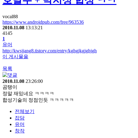
호날두 + 박지성 합성 ㅋㅋ
vocal88
https://www.androidpub.com/free/963536
2010.11.08
13:13:21
4145
1
유머
http://kwsjjang8.tistory.com/entry/kghgjkgjghjgh
이 게시물을
목록
2010.11.08
23:26:00
곰탱이
정말 재밌네요 ㅋㅋㅋㅋ
합성기술의 정점인듯 ㅋㅋㅋㅋㅋ
전체보기
잡담
유머
창작