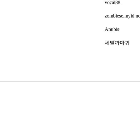
vocal88
zombiese.myid.ne
Anubis
세발까마귀