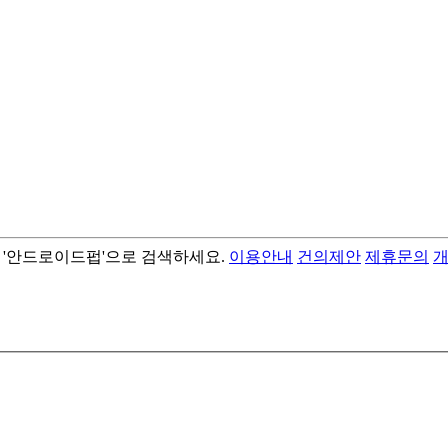
서 '안드로이드펍'으로 검색하세요.
이용안내
건의제안
제휴문의
- best android flashlight app