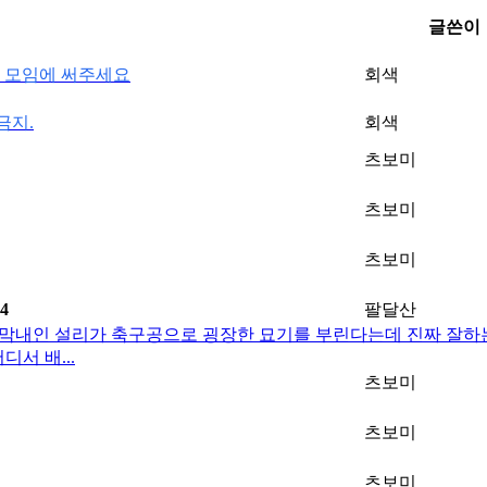
글쓴이
자 모임에 써주세요
회색
금지.
회색
츠보미
츠보미
츠보미
4
팔달산
중에 막내인 설리가 축구공으로 굉장한 묘기를 부린다는데 진짜 잘하
서 배...
츠보미
츠보미
츠보미