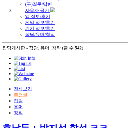
(구)질문/답변
사용자 공간
앱 정보/후기
게임 정보/후기
기기 정보/후기
잡담/유머/창작
잡담게시판 - 잡담, 유머, 창작 (글 수
542
)
전체보기
추천글
잡담
유머
창작