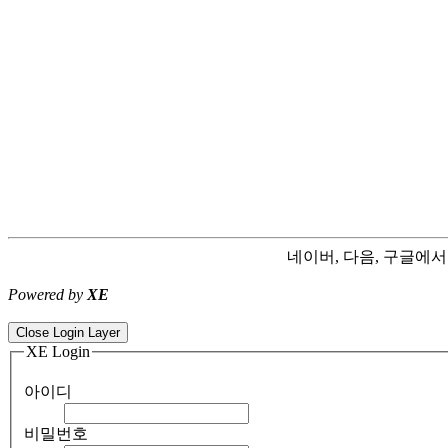
네이버, 다음, 구글에
Powered by
XE
ColorNote notepad notes - best android notepad app
Color flashlight 
Close Login Layer
XE Login
아이디
비밀번호