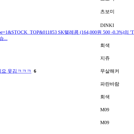
츠보미
DINKI
387090721&type=1&STOCK_TOP&011853 SK텔레콤 (164,000원 
..
회색
지쥬
세요 웃김ㅋㅋㅋ
6
무살해커
파란바람
회색
M09
M09