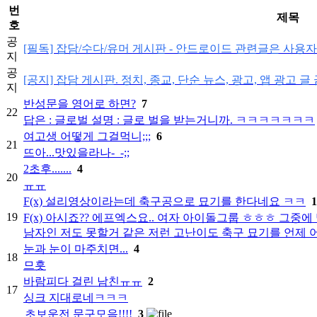
번
제목
호
공
[필독] 잡담/수다/유머 게시판 - 안드로이드 관련글은 사용
지
공
[공지] 잡담 게시판. 정치, 종교, 단순 뉴스, 광고, 앱 광고 글 
지
반성문을 영어로 하면?
7
22
답은 : 글로벌 설명 : 글로 벌을 받는거니까. ㅋㅋㅋㅋㅋㅋㅋ
여고생 어떻게 그걸먹니;;;
6
21
뜨아...맛있을라나-_-;;
2초후.......
4
20
ㅠㅠ
F(x) 설리영상이라는데 축구공으로 묘기를 한다네요 ㅋㅋ
1
19
F(x) 아시죠?? 에프엑스요.. 여자 아이돌그룹 ㅎㅎㅎ 그
남자인 저도 못할거 같은 저런 고난이도 축구 묘기를 언제 어디
눈과 눈이 마주치면...
4
18
므흣
바람피다 걸린 남친ㅠㅠ
2
17
싱크 지대로네ㅋㅋㅋ
초보운전 문구모음!!!!
3