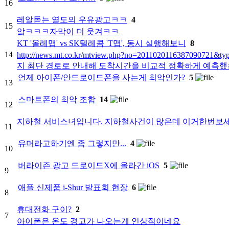
16
레알돋는 열도의 우유광고ㅋㅋ
4
15
앜ㅋㅋㅋ자막이 더 웃겨ㅋㅋ
KT '올레맵' vs SK텔레콤 'T맵', 동시 실행해보니
8
14
http://news.mt.co.kr/mtview.php?no=2011020116
지 최단 경로로 안내해 도착시간을 비교적 정확하게 예측했습.
언제 아이폰/안드로이드폰을 사는게 최악인가?
5
13
스마트폰의 최악 조합
14
12
지하철 서비스녀입니다. 지하철사건이 많은데 이거한번보
11
유머라고하기엔 좀 그렇지만...
4
10
버라이즌 광고 드로이드X에 올라간 iOS
5
9
애플 신제품 i-Shur 발표회 현장
6
8
휴대전화 구이?
2
7
아이폰은 온도 경고가 나오는게 인상적이네요