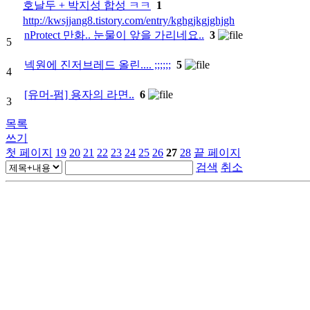
호날두 + 박지성 합성 ㅋㅋ
1
http://kwsjjang8.tistory.com/entry/kghgjkgjghjgh
nProtect 만화.. 눈물이 앞을 가리네요..
3
5
넥원에 진저브레드 올린.... ;;;;;;
5
4
[유머-펌] 용자의 라면..
6
3
목록
쓰기
첫 페이지
19
20
21
22
23
24
25
26
27
28
끝 페이지
검색
취소