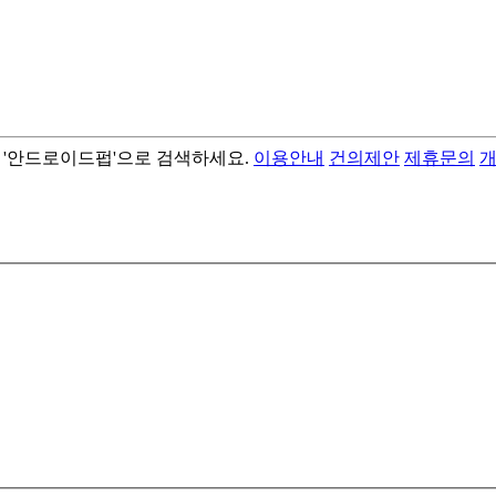
서 '안드로이드펍'으로 검색하세요.
이용안내
건의제안
제휴문의
- best android flashlight app