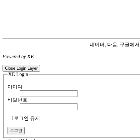
네이버, 다음, 구글에
Powered by
XE
ColorNote notepad notes - best android notepad app
Color flashlight 
Close Login Layer
XE Login
아이디
비밀번호
로그인 유지