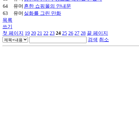
64
유머
흔한 쇼핑몰의 안내문
63
유머
실화를 그린 만화
목록
쓰기
첫 페이지
19
20
21
22
23
24
25
26
27
28
끝 페이지
검색
취소