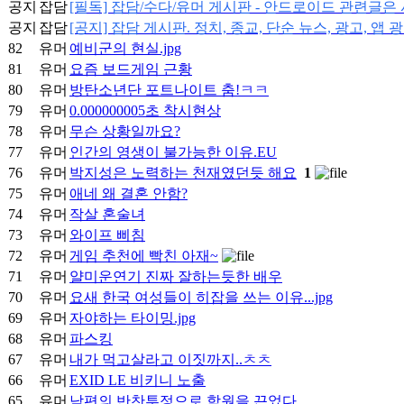
공지
잡담
[필독] 잡담/수다/유머 게시판 - 안드로이드 관련글
공지
잡담
[공지] 잡담 게시판. 정치, 종교, 단순 뉴스, 광고, 앱 
82
유머
예비군의 현실.jpg
81
유머
요즘 보드게임 근황
80
유머
방탄소년단 포트나이트 춤!ㅋㅋ
79
유머
0.000000005초 착시현상
78
유머
무슨 상황일까요?
77
유머
인간의 영생이 불가능한 이유.EU
76
유머
박지성은 노력하는 천재였던듯 해요
1
75
유머
애네 왜 결혼 안함?
74
유머
작살 혼술녀
73
유머
와이프 삐침
72
유머
게임 추천에 빡친 아재~
71
유머
얄미운연기 진짜 잘하는듯한 배우
70
유머
요새 한국 여성들이 히잡을 쓰는 이유...jpg
69
유머
자야하는 타이밍.jpg
68
유머
파스킹
67
유머
내가 먹고살라고 이짓까지..ㅊㅊ
66
유머
EXID LE 비키니 노출
65
유머
남편의 반찬투정으로 학원을 끈었다