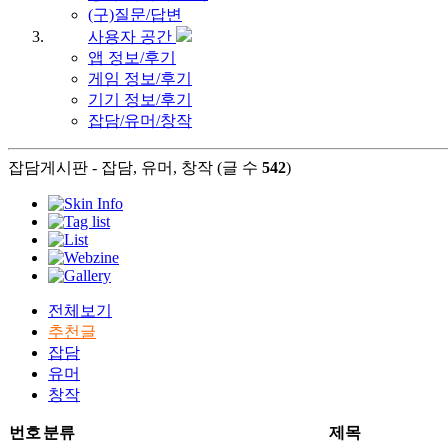
(구)질문/답변
사용자 공간
앱 정보/후기
게임 정보/후기
기기 정보/후기
잡담/유머/창작
잡담게시판 - 잡담, 유머, 창작 (글 수
542
)
전체보기
추천글
잡담
유머
창작
번호
분류
제목