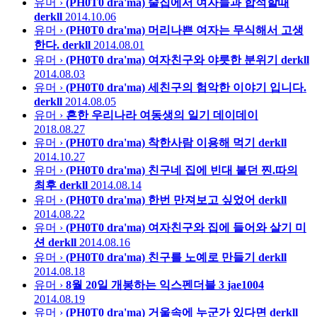
유머 ›
(PH0T0 dra'ma) 술집에서 여자들과 합석할때
derkll
2014.10.06
유머 ›
(PH0T0 dra'ma) 머리나쁜 여자는 무식해서 고생
한다.
derkll
2014.08.01
유머 ›
(PH0T0 dra'ma) 여자친구와 야릇한 분위기
derkll
2014.08.03
유머 ›
(PH0T0 dra'ma) 세친구의 험악한 이야기 입니다.
derkll
2014.08.05
유머 ›
흔한 우리나라 여동생의 일기
데이데이
2018.08.27
유머 ›
(PH0T0 dra'ma) 착한사람 이용해 먹기
derkll
2014.10.27
유머 ›
(PH0T0 dra'ma) 친구네 집에 빈대 붙던 찐.따의
최후
derkll
2014.08.14
유머 ›
(PH0T0 dra'ma) 한번 만져보고 싶었어
derkll
2014.08.22
유머 ›
(PH0T0 dra'ma) 여자친구와 집에 들어와 살기 미
션
derkll
2014.08.16
유머 ›
(PH0T0 dra'ma) 친구를 노예로 만들기
derkll
2014.08.18
유머 ›
8월 20일 개봉하는 익스펜더블 3
jae1004
2014.08.19
유머 ›
(PH0T0 dra'ma) 거울속에 누군가 있다면
derkll