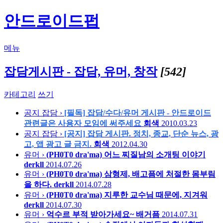
안드로이드펍
메뉴
잡담게시판 - 잡담, 유머, 창작
[542]
카테고리
쓰기
공지
잡담 ›
[필독] 잡담/수다/유머 게시판 - 안드로이드
관련글은 사용자 모임에 써주세요
회색
2010.03.23
공지
잡담 ›
[공지] 잡담 게시판. 정치, 종교, 단순 뉴스, 광
고, 앱 광고 글 금지.
회색
2012.04.30
유머 ›
(PH0T0 dra'ma) 어느 찌질남의 소개팅 이야기
derkll
2014.07.26
유머 ›
(PH0T0 dra'ma) 삼형제, 배고픔에 처절한 몸부림
을 하다.
derkll
2014.07.28
유머 ›
(PH0T0 dra'ma) 지루한 교수님 때문에, 지겨워
derkll
2014.07.30
유머 ›
억수르 부적 받아가세요~
배거픔
2014.07.31