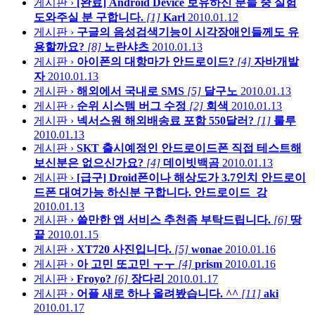
게시판 ›
[완료] Android Device 보유하신 분들 중 실험
도와주실 분 구합니다.
[1]
Karl
2010.01.12
게시판 ›
구글의 음성검색기능이 시각장애인들께도 유
용할까요?
[8]
노란샤츠
2010.01.13
게시판 ›
아이폰의 대항마가 안드로이드?
[4]
자바개발
자
2010.01.13
게시판 ›
해외에서 국내로 SMS
[5]
달구노
2010.01.13
게시판 ›
순위 시스템 버그 수정
[2]
회색
2010.01.13
게시판 ›
넥서스원 해외배송료 포함 550달러?
[1]
룰루
2010.01.13
게시판 ›
SKT 출시예정인 안드로이드폰 직접 테스트해
보신분은 없으신가요?
[4]
데이빗백곰
2010.01.13
게시판 ›
[급구] Droid폰이나 해상도가 3.7인치 안드로이
드폰 대여가능 하신분 구합니다.
안드로이드_강
2010.01.13
게시판 ›
쓸만한 앱 서비스 추천좀 부탁드립니다.
[6]
땅
끝
2010.01.15
게시판 ›
XT720 사진입니다.
[5]
wonae
2010.01.16
게시판 ›
아 고민 또고민 ㅜㅜ
[4]
prism
2010.01.16
게시판 ›
Froyo?
[6]
장다리
2010.01.17
게시판 ›
어플 새로 하나 올려봤습니다. ^^
[11]
aki
2010.01.17