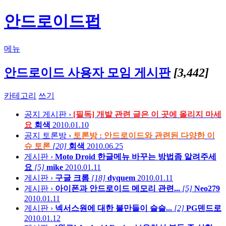
안드로이드펍
메뉴
안드로이드 사용자 모임 게시판
[3,442]
카테고리
쓰기
공지
게시판 ›
[필독] 개발 관련 글은 이 곳에 올리지 마세
요
회색
2010.01.10
공지
토론방 ›
토론방 : 안드로이드와 관련된 다양한 이
슈 토론
[20]
회색
2010.06.25
게시판 ›
Moto Droid 한글메뉴 바꾸는 방법좀 알려주세
요
[5]
mike
2010.01.11
게시판 ›
구글 크롬
[18]
dyquem
2010.01.11
게시판 ›
아이폰과 안드로이드 메모리 관련...
[5]
Neo279
2010.01.11
게시판 ›
넥서스원에 대한 불만들이 슬슬...
[2]
PG덴드로
2010.01.12