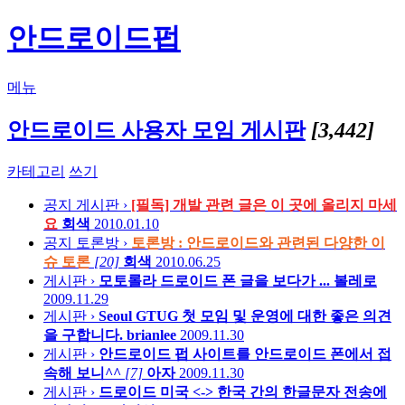
안드로이드펍
메뉴
안드로이드 사용자 모임 게시판
[3,442]
카테고리
쓰기
공지
게시판 ›
[필독] 개발 관련 글은 이 곳에 올리지 마세
요
회색
2010.01.10
공지
토론방 ›
토론방 : 안드로이드와 관련된 다양한 이
슈 토론
[20]
회색
2010.06.25
게시판 ›
모토롤라 드로이드 폰 글을 보다가 ...
볼레로
2009.11.29
게시판 ›
Seoul GTUG 첫 모임 및 운영에 대한 좋은 의견
을 구합니다.
brianlee
2009.11.30
게시판 ›
안드로이드 펍 사이트를 안드로이드 폰에서 접
속해 보니^^
[7]
아자
2009.11.30
게시판 ›
드로이드 미국 <-> 한국 간의 한글문자 전송에