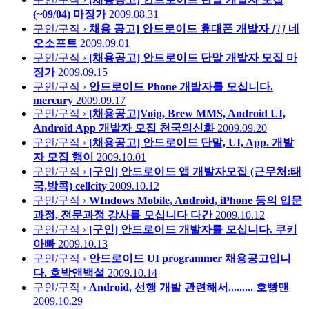
(~09/04)
마징가
2009.08.31
구인/구직 ›
채용 공고] 안드로이드 휴대폰 개발자
[1]
네
오소프트
2009.09.01
구인/구직 ›
[채용공고] 안드로이드 단말 개발자 모집
마
징가
2009.09.15
구인/구직 ›
안드로이드 Phone 개발자를 모십니다.
mercury
2009.09.17
구인/구직 ›
[채용공고]Voip, Brew MMS, Android UI,
Android App 개발자 모집
천국의신화
2009.09.20
구인/구직 ›
[채용공고] 안드로이드 단말, UI, App. 개발
자 모집
행이
2009.10.01
구인/구직 ›
[구인] 안드로이드 앱 개발자모집 (근무처:태
국,방콕)
cellcity
2009.10.12
구인/구직 ›
WIndows Mobile, Android, iPhone 등의 입문
과정, 전문과정 강사를 모십니다
다간
2009.10.12
구인/구직 ›
[구인] 안드로이드 개발자를 모십니다.
쿠키
아빠
2009.10.13
구인/구직 ›
안드로이드 UI programmer 채용공고입니
다.
호박앤백설
2009.10.14
구인/구직 ›
Android, 선행 개발 관련해서.........
호빵맨
2009.10.29