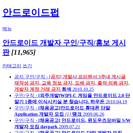
안드로이드펍
메뉴
안드로이드 개발자 구인/구직/홍보 게시
판
[11,965]
카테고리
쓰기
공지
구인/구직 ›
[공지] 개발사,프리랜서 3주내 게시글
재작성 금지, 교육 정보 금지, 도배 금지, 졸작 의뢰 금지,
개발자 계정 거래 금지
회색
2010.10.25
구인/구직 ›
[외주개발]WIPI-C 게임을 안드로이드 2.0 단
말기 1종에 이식시키실 분 찾습니다.
하우돈
2010.04.19
구인/구직 ›
[채용공고]안드로이드 휴대폰 단말
Application 개발자 모집
[1]
땡크
2009.06.26
구인/구직 ›
[채용공고] 안드로이드, 윈도우즈모바일 S/W
개발자 모집
daypark
2009.07.21
구인/구직 ›
[채용공고] 안드로이드 단말 개발자 모집