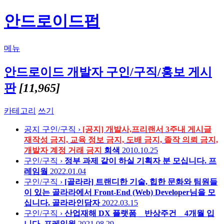
안드로이드펍
메뉴
안드로이드 개발자 구인/구직/홍보 게시
판
[11,965]
카테고리
쓰기
공지
구인/구직 ›
[공지] 개발사,프리랜서 3주내 게시글
재작성 금지, 교육 정보 금지, 도배 금지, 졸작 의뢰 금지,
개발자 계정 거래 금지
회색
2010.10.25
구인/구직 ›
정부 과제 같이 하실 기획자 분 모십니다.
프
레임웤
2022.01.04
구인/구직 ›
[골라라] 트랜디한 기술, 힙한 문화와 팀원들
이 있는 골라라에서 Front-End (Web) Developer님을 모
십니다.
골라라인담자
2022.03.15
구인/구직 ›
산업재해 DX 플랫폼 _ 반상주건 _ 4개월 입
니다.
프레임웤
2021.08.29