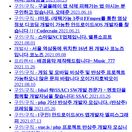
구인/구직 ›
구글플레이 앱 삭제 피해가는 법 아시는 분
구인하고 있습니다.
오태준
2021.06.16
구인/구직 ›
[마포, (재택가능 3주)] FFmpeg를 통한 영상
정보 디코딩 개발이 가능한 안드로이드/iOS 개발자를 찾
습니다
[1]
Codecrain
2021.06.21
구인/구직 ›
스마일NCT업체입니다.
밸류소프트
2021.08.01
개발사 ›
서울 역삼동에 위치한 16년 된 개발사 코노즈
입니다
코노즈
2021.09.08
프리랜서 ›
배경음악 제작해드립니다~
Music_777
2021.11.26
구인/구직 ›
게임 및 모바일 비상주 및 반상주 프로젝트
가능하오니 많은 문의 바랍니다
오이가지호박오이
2021.08.10
구인/구직 ›
[sba] 싹(SSAC) SW개발 전문가・멘토단을
함께할 개발자님을 찾습니다!
SSAC
2021.03.26
구인/구직 ›
php 가산 반상주 개발자 모십니다. (반상주)
프레임웤
2021.05.26
구인/구직 ›
[구인] 안드로이드/iOS 앱개발자
엘피스그래
피
2021.07.13
구인/구직 ›
vue.js / php 프로젝트 반상주 개발자 모십니