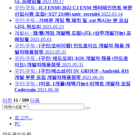
다.
프레임웤
2021.09.17
구인/구직 ›
[CJ ENM] 2022 CJ ENM 엔터테인먼트 부문
신입사원 모집(~3/27 23:00)
univ_recruit4
2022.03.14
구인/구직 ›
가벼운 게임 핵 패치 및 -rat 하시는 분 모십
니다.
하도리
2021.02.23
개발사 ›
앱/웹/게임 개발해 드립니다. (상주개발가능)
프
레임웤
2021.05.01
구인/구직 ›
[구인/오비이랩] 안드로이드 개발자 채용
개
발자채용점핏
2021.05.31
구인/구직 ›
[구인/ 애드오피] AOS 개발자 채용 (안드로
이드)
개발자채용점핏
2021.05.31
구인/구직 ›
[구인/에스브이] SV GROUP - Android, iOS
개발 부문 모집
개발자채용점핏
2021.06.16
구인/구직 ›
[마포, 1개월(재택가능)] 리액트 개발자 모집
Codecrain
2021.06.30
이전
11 / 599
다음
로그인...
PC
안드로이드펍