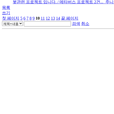
봇관련 프로젝트 입니다. / 메타버스 프로젝트 2건... ​ 주니어 
목록
쓰기
첫 페이지
5
6
7
8
9
10
11
12
13
14
끝 페이지
검색
취소