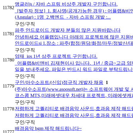
앵글러js / 자바 스프링 비상주 개발자 구인합니다.
11782
[발주자 정보] ​ 1. 회사명(공개가능한 경우) : 어플랩&비앤비 ​ 2.
(Angular) : 1명 ​ 2.백엔드 ​ - 자바 스프링 개발 :...
구인/구직
파주 안드로이드 개발자 분들의 많은 지원바랍니다
11781
안녕하세요 어플랩입니다 아래의 프로젝트에 많은 지원바라며
안드로이드si 1.장소 : 파주(합정/원당/화정/마두/정발산/
구인/구직
양재_ios 1년 상주 프로젝트 구인합니다.
11780
어플랩&비앤비 김재현이사 입니다. ​ 1년 / 중급~고급 양
일을 보내주세요. 파일은 반드시 워드 파일로 부탁드립니다.(
구인/구직
구인/아수소프트/(신입)정규직 개발자 채용
1
11779
(주)아수소프트(www.asoosoft.net)는 소프트웨어
코스콤 MTS,미래에셋대우 차세대 프로젝트, 미래에셋캐피
구인/구직
저렴하게 고퀄리티로 배경음악 사운드,효과음 제작 해드립니다~
11778
저렴하게 고퀄리티로 배경음악 사운드,효과음 제작 해드립니다
구인/구직
배경음악 bgm 제작 해드립니다~
11777