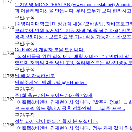
11771
1. 기업명 MONSTERSLAB (www.monsterslab.ne
과 어플리케이션을 만듭니다. 우리 모두가 보다 편리하고, 
구인/구직
[숙명여자대학교] IT 정규직 채용 (모바일앱, 자바프로그
11770
모집분야 인원 상세업무 지원 자격 (밑줄 필수 자격) 언
경력 3년 이상 ㆍ보도자료 및 기사 작성 가능자 ㆍ온/오프라
구인/구직
Go Eat에서 개발자 분을 모십니다.
11769
직장인들을 위한 점심 메뉴 매칭 서비스 - "고민하지 말고
했으며 저희의 마케팅인 고잇 심리테스트는 약 8만명정도가
구인/구직
웹 해킹 가능하신분
11768
연락주세요 텔레그램 @HHfinder
구인/구직
주1회 출근 / 안드로이드 / 3개월 / 양재
11767
어플랩&비앤비 김재현이사 입니다. [발주자 정보] 1. 회사명(공개
로 프로필 워드 형태 제공후 전화연락 [외주(프로...
구인/구직
정부 과제 같이 하실 기획자 분 모십니다.
11766
어플랩&비앤비 김재현이사 입니다. ​ 정부 과제 같이 