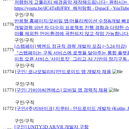
저렴하게 고퀄리티 배경음악 제작해드립니다~ 원하시는 분위기 모두
https://youtu.be/iIC4TgBJFRY 해저탐험 - DspacE - YouTub
구인/구직
반응형 홈페이지/모바일 앱/어플리케이션 수정&개발 빠르
11776
개발경력 10년 차 다수의 프로젝트 진행 경험과 다양한 
야를 제외한 언어/환경에 국한되지 않고 작업 가능합니다. -
구인/구직
[스텝페이] 백엔드 정규직 경력 개발자 모집 (~5.24 마감)
11775
"스텝페이는 구독 서비스에 로켓을 달아주는 통합 플랫폼을
이트 오픈 서비스 '사이트킷', 그리고 AI 기반의 정기구독 서
구인/구직
11774
[구인/ 코나모빌리티]안드로이드 앱 개발자 채용
구인/구직
11773
[구인/ 가비아씨엔에스] 모바일 앱 경력직 채용
구인/구직
11772
[구인/(주)지바이크] 지쿠터 - 안드로이드 개발자 (Kotlin, Ja
구인/구직
[구인] UNITY3D AR/VR 개발자 구함