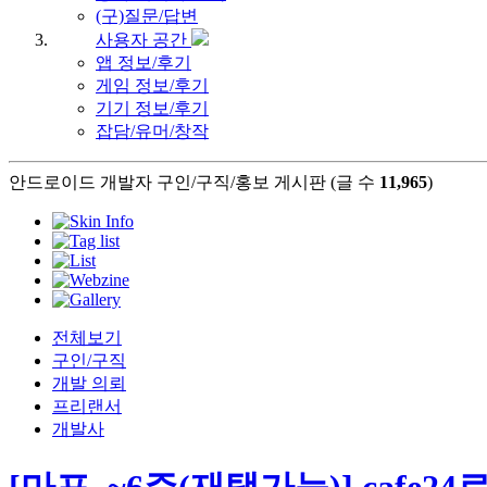
(구)질문/답변
사용자 공간
앱 정보/후기
게임 정보/후기
기기 정보/후기
잡담/유머/창작
안드로이드 개발자 구인/구직/홍보 게시판 (글 수
11,965
)
전체보기
구인/구직
개발 의뢰
프리랜서
개발사