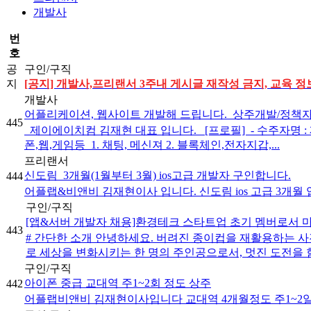
개발사
번
호
공
구인/구직
지
[공지] 개발사,프리랜서 3주내 게시글 재작성 금지, 교육 정보
개발사
어플리케이션, 웹사이트 개발해 드립니다._상주개발/정책
445
제이에이치컴 김재현 대표 입니다. [프로필] ​ - 수주자명 : 
폰,웹,게임등 ​ 1. 채팅, 메신져 2. 블록체인,전자지갑,...
프리랜서
신도림_3개월(1월부터 3월) ios고급 개발자 구인합니다.
444
어플랩&비앤비 김재현이사 입니다. 신도림 ios 고급 3개월 입니다.
구인/구직
[앱&서버 개발자 채용]환경테크 스타트업 초기 멤버로서 
443
# 간단한 소개 안녕하세요. 버려진 종이컵을 재활용하는 
로 세상을 변화시키는 한 명의 주인공으로서, 멋진 도전을 함께
구인/구직
아이폰 중급 교대역 주1~2회 정도 상주
442
어플랩비앤비 김재현이사입니다 교대역 4개월정도 주1~2일정