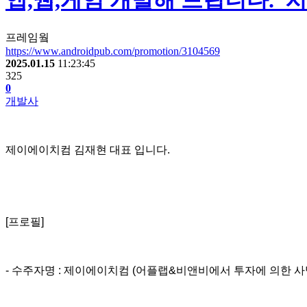
앱,웹,게임 개발해 드립니다._
프레임웤
https://www.androidpub.com/promotion/3104569
2025.01.15
11:23:45
325
0
개발사
제이에이치컴 김재현 대표 입니다.
[프로필]
- 수주자명 : 제이에이치컴 (어플랩&비앤비에서 투자에 의한 사