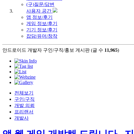
(구)질문/답변
사용자 공간
앱 정보/후기
게임 정보/후기
기기 정보/후기
잡담/유머/창작
안드로이드 개발자 구인/구직/홍보 게시판 (글 수
11,965
)
전체보기
구인/구직
개발 의뢰
프리랜서
개발사