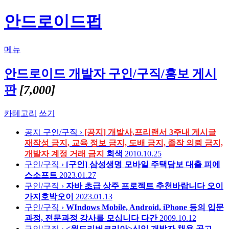
안드로이드펍
메뉴
안드로이드 개발자 구인/구직/홍보 게시
판
[7,000]
카테고리
쓰기
공지
구인/구직 ›
[공지] 개발사,프리랜서 3주내 게시글
재작성 금지, 교육 정보 금지, 도배 금지, 졸작 의뢰 금지,
개발자 계정 거래 금지
회색
2010.10.25
구인/구직 ›
[구인] 삼성생명 모바일 주택담보 대출
피에
스소프트
2023.01.27
구인/구직 ›
자바 초급 상주 프로젝트 추천바랍니다
오이
가지호박오이
2023.01.13
구인/구직 ›
WIndows Mobile, Android, iPhone 등의 입문
과정, 전문과정 강사를 모십니다
다간
2009.10.12
구인/구직 ›
<윈드리버코리아>신입 개발자 채용 공고