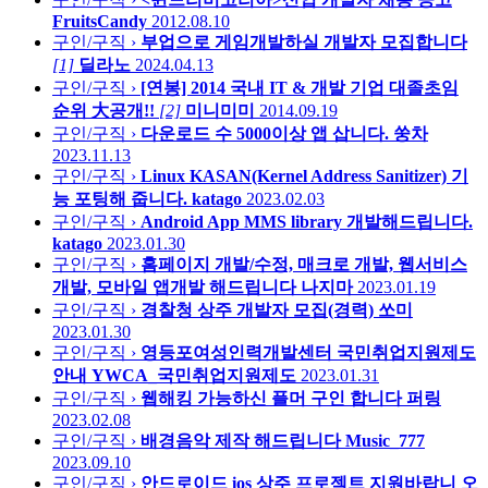
FruitsCandy
2012.08.10
구인/구직 ›
부업으로 게임개발하실 개발자 모집합니다
[1]
딜라노
2024.04.13
구인/구직 ›
[연봉] 2014 국내 IT & 개발 기업 대졸초임
순위 大공개!!
[2]
미니미미
2014.09.19
구인/구직 ›
다운로드 수 5000이상 앱 삽니다.
쑹차
2023.11.13
구인/구직 ›
Linux KASAN(Kernel Address Sanitizer) 기
능 포팅해 줍니다.
katago
2023.02.03
구인/구직 ›
Android App MMS library 개발해드립니다.
katago
2023.01.30
구인/구직 ›
홈페이지 개발/수정, 매크로 개발, 웹서비스
개발, 모바일 앱개발 해드립니다
나지마
2023.01.19
구인/구직 ›
경찰청 상주 개발자 모집(경력)
쏘미
2023.01.30
구인/구직 ›
영등포여성인력개발센터 국민취업지원제도
안내
YWCA_국민취업지원제도
2023.01.31
구인/구직 ›
웹해킹 가능하신 플머 구인 합니다
퍼링
2023.02.08
구인/구직 ›
배경음악 제작 해드립니다
Music_777
2023.09.10
구인/구직 ›
안드로이드 ios 상주 프로젝트 지원바랍니
오