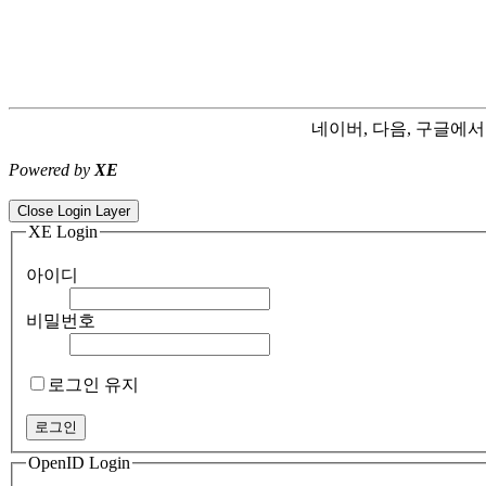
네이버, 다음, 구글에
Powered by
XE
ColorNote notepad notes - best android notepad app
Color flashlight 
Close Login Layer
XE Login
아이디
비밀번호
로그인 유지
OpenID Login