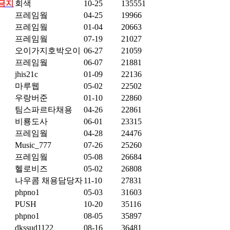
 금지
회색
10-25
135551
프레임웤
04-25
19966
프레임웤
01-04
20663
프레임웤
07-19
21027
오이가지호박오이
06-27
21059
프레임웤
06-07
21881
jhis21c
01-09
22136
마루웹
05-02
22502
우랑버준
01-10
22860
팀스파르타채용
04-26
22861
비룡도사
06-01
23315
프레임웤
04-28
24476
Music_777
07-26
25260
프레임웤
05-08
26684
헬로비즈
05-02
26808
나우콤 채용담당자
11-10
27831
phpno1
05-03
31603
PUSH
10-20
35116
phpno1
08-05
35897
dkssud1122
08-16
36481