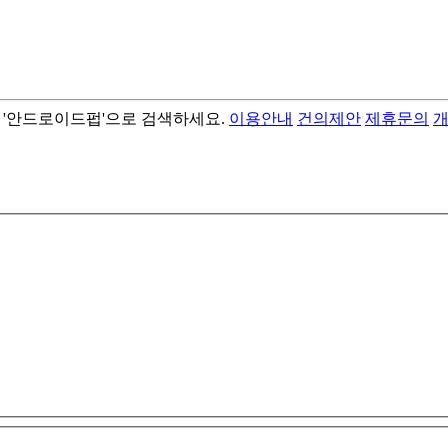
서 '안드로이드펍'으로 검색하세요.
이용안내
건의제안
제휴문의
- best android flashlight app