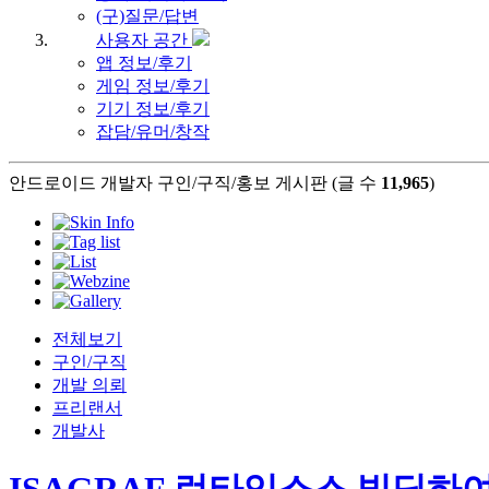
(구)질문/답변
사용자 공간
앱 정보/후기
게임 정보/후기
기기 정보/후기
잡담/유머/창작
안드로이드 개발자 구인/구직/홍보 게시판 (글 수
11,965
)
전체보기
구인/구직
개발 의뢰
프리랜서
개발사