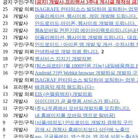
공지
구인/구직
[공지] 개발사,프리랜서 3주내 게시글 재작성 금지
25
개발 의뢰
ISAGRAFE 런타임소스 빌딩하여 포팅하는 업
24
개발사
어플리케이션, 웹사이트, 게임 개발해 드립니다. 
23
개발사
안드로이드,아이폰, 웹사이트 개발해 드립니다.
22
개발사
웹&모바일 전문기업 에이아이팩토리입니다(내부
21
개발사
어플리케이션, 웹사이트 개발해 드립니다._대표
20
구인/구직
안드로이드 / 아이폰 앱 개발 및 개선, 수정사항
19
개발 의뢰
안녕하세요 개발 의뢰 합니다.
2
18
구인/구직
퀵서비스 지지기 개발자분
17
구인/구직
[팀스파르타] [월 1000만원 가능] 내일배움캠프 F
16
구인/구직
Android 기반 Webkit browser 개발하실 개발자
개발 의뢰
ISAGRAF 런타임소스 빌딩하여 포팅하는 업무
14
프리랜서
배경음악 제작 해드립니다~
13
개발 의뢰
EIS (손떨림방지) 개발의뢰
12
개발사
아이디어가 곧 플랫폼 서비스가 됩니다.
11
구인/구직
(주)나우콤에서 모바일개발자를 모집합니다.
10
개발사
내 홈페이지를 모바일 앱으로 탈바꿈!
9
구인/구직
[서울/여의도] 안드로이드 개발자 경력직 구인
8
개발사
검색 시 경쟁사 홈페이지보다 상단에 노출!!!
7
구인/구직
aso, 구글플레이, 앱스토어, 앱 검색 상위노출(A