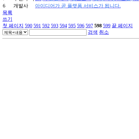
6
개발사
아이디어가 곧 플랫폼 서비스가 됩니다.
목록
쓰기
첫 페이지
590
591
592
593
594
595
596
597
598
599
끝 페이지
검색
취소