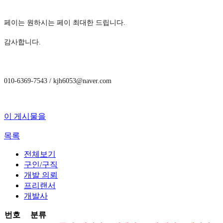
페이는 원하시는 페이 최대한 드립니다.
감사합니다.
010-6369-7543
/ kjh6053@naver.com
이 게시물을
목록
전체보기
구인/구직
개발 의뢰
프리랜서
개발사
번호
분류