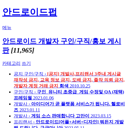
안드로이드펍
메뉴
안드로이드 개발자 구인/구직/홍보 게시
판
[11,965]
카테고리
쓰기
공지
구인/구직 ›
[공지] 개발사,프리랜서 3주내 게시글
재작성 금지, 교육 정보 금지, 도배 금지, 졸작 의뢰 금지,
개발자 계정 거래 금지
회색
2010.10.25
구인/구직 ›
구인_유니티 초중급_게임 수정및 QA (재택)
프레임웤
2023.01.06
개발사 ›
아이디어가 곧 플랫폼 서비스가 됩니다.
헬로비
즈
2023.01.11
개발사 ›
게임 소스 판매합니다
고만이
2023.03.15
프리랜서 ›
안드로이드[어플+서버+디자인] 뭐든지 개발
해 드립니다.
구글마니아
2023.05.11