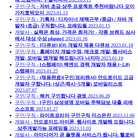
구인/구직 ›
자바 초급 상주 프로젝트 추천바랍니다
오이
가지호박오이
2023.01.13
구인/구직 ›
기획자 / 디자이너 재택근무 (중급) / 자바 개
발자 (초급) 구직합니다.
프레임웤
2023.01.15
개발사 ›
실력은 최상, 가격은 최저가! - 각종 브랜드 심사
에서 대상 수상
phpno1
2023.01.16
구인/구직 ›
[다큐브] iOS 개발자 채용
다큐브
2023.01.18
구인/구직 ›
홈페이지 개발/수정, 매크로 개발, 웹서비스
개발, 모바일 앱개발 해드립니다
나지마
2023.01.19
구인/구직 ›
[스텝페이] 백엔드 경력 개발자 채용 (~2.8)
스텝페이
2023.01.25
구인/구직 ›
(채용완료)[구인/프리랜서] 안드로이드 고급
개발자 구합니다. (상근/즉시~5개월)
모바일리스트
2023.07.07
구인/구직 ›
해커 구인합니다
광토
2023.06.28
구인/구직 ›
[구인] 삼성생명 모바일 주택담보 대출
피에
스소프트
2023.01.27
구인/구직 ›
라이트코리아 구인구직
미스은진
2023.11.06
개발사 ›
안드로이드,아이폰, 웹사이트 개발해 드립니다.
_상주개발가능
프레임웤
2023.11.03
개발사 ›
아이디어가 곧 플랫폼 서비스가 됩니다.
헬로비