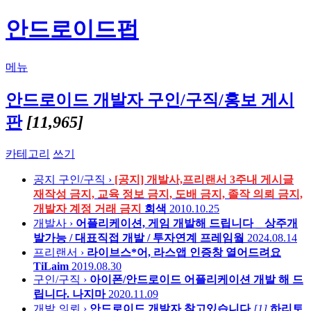
안드로이드펍
메뉴
안드로이드 개발자 구인/구직/홍보 게시
판
[11,965]
카테고리
쓰기
공지
구인/구직 ›
[공지] 개발사,프리랜서 3주내 게시글
재작성 금지, 교육 정보 금지, 도배 금지, 졸작 의뢰 금지,
개발자 계정 거래 금지
회색
2010.10.25
개발사 ›
어플리케이션, 게임 개발해 드립니다 _ 상주개
발가능 / 대표직접 개발 / 투자연계
프레임웤
2024.08.14
프리랜서 ›
라이브스*어, 라스앱 인증창 열어드려요
TiLaim
2019.08.30
구인/구직 ›
아이폰/안드로이드 어플리케이션 개발 해 드
립니다.
나지마
2020.11.09
개발 의뢰 ›
안드로이드 개발자 찾고있습니다
[1]
하리토