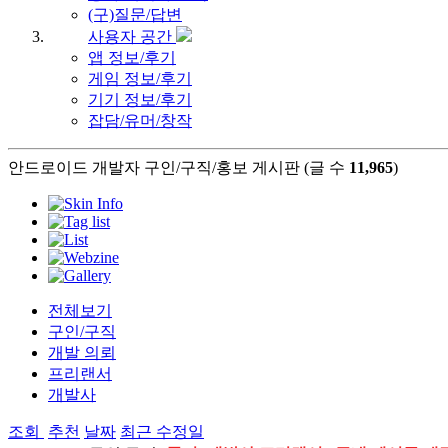
(구)질문/답변
사용자 공간
앱 정보/후기
게임 정보/후기
기기 정보/후기
잡담/유머/창작
안드로이드 개발자 구인/구직/홍보 게시판 (글 수
11,965
)
전체보기
구인/구직
개발 의뢰
프리랜서
개발사
조회
추천
날짜
최근 수정일