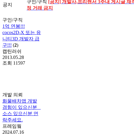
구인/구직
[공지] 개발사,프리랜서 3주내 게시글 재작
공지
정 거래 금지
구인/구직
1억 연봉!!!
cocos2D-X 또는 유
니티3D 개발자 급
구!!!
(
2
)
캡틴러쉬
2013.05.28
조회
11597
개발 의뢰
화물배차앱 개발
경험이 있으신분 _
소스 있으신분 연
락주세요.
프레임웤
2024.07.16