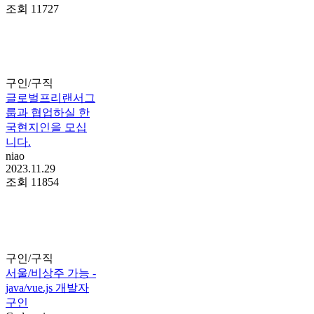
조회
11727
구인/구직
글로벌프리랜서그
룹과 협업하실 한
국현지인을 모십
니다.
niao
2023.11.29
조회
11854
구인/구직
서울/비상주 가능 -
java/vue.js 개발자
구인