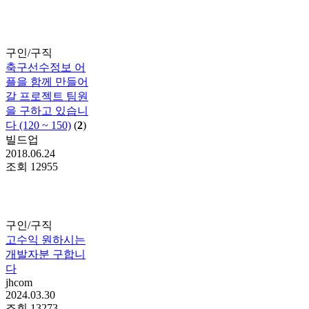
구인/구직
축구선수정보 어
플을 함께 만들어
갈 프로젝트 팀원
을 구하고 있습니
다 (120 ~ 150)
(
2
)
빌드업
2018.06.24
조회
12955
구인/구직
고수익 원하시는
개발자분 구합니
다
jhcom
2024.03.30
조회
13273