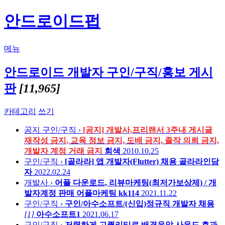
안드로이드펍
메뉴
안드로이드 개발자 구인/구직/홍보 게시
판
[11,965]
카테고리
쓰기
공지
구인/구직 ›
[공지] 개발사,프리랜서 3주내 게시글
재작성 금지, 교육 정보 금지, 도배 금지, 졸작 의뢰 금지,
개발자 계정 거래 금지
회색
2010.10.25
구인/구직 ›
[골라라] 앱 개발자(Flutter) 채용
골라라인담
자
2022.02.24
개발사 ›
어플 다운로드, 리뷰마케팅(최저가보상제) / 개
발자계정 판매 어플마케팅
kk114
2021.11.22
구인/구직 ›
구인/아수소프트/(신입)정규직 개발자 채용
[1]
아수소프트1
2021.06.17
구인/구직 ›
저렴하게 고퀄리티로 배경음악 사운드,효과