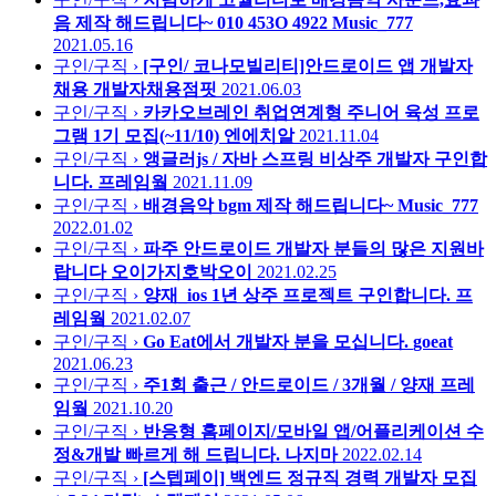
음 제작 해드립니다~ 010 453O 4922
Music_777
2021.05.16
구인/구직 ›
[구인/ 코나모빌리티]안드로이드 앱 개발자
채용
개발자채용점핏
2021.06.03
구인/구직 ›
카카오브레인 취업연계형 주니어 육성 프로
그램 1기 모집(~11/10)
엔에치알
2021.11.04
구인/구직 ›
앵글러js / 자바 스프링 비상주 개발자 구인합
니다.
프레임웤
2021.11.09
구인/구직 ›
배경음악 bgm 제작 해드립니다~
Music_777
2022.01.02
구인/구직 ›
파주 안드로이드 개발자 분들의 많은 지원바
랍니다
오이가지호박오이
2021.02.25
구인/구직 ›
양재_ios 1년 상주 프로젝트 구인합니다.
프
레임웤
2021.02.07
구인/구직 ›
Go Eat에서 개발자 분을 모십니다.
goeat
2021.06.23
구인/구직 ›
주1회 출근 / 안드로이드 / 3개월 / 양재
프레
임웤
2021.10.20
구인/구직 ›
반응형 홈페이지/모바일 앱/어플리케이션 수
정&개발 빠르게 해 드립니다.
나지마
2022.02.14
구인/구직 ›
[스텝페이] 백엔드 정규직 경력 개발자 모집