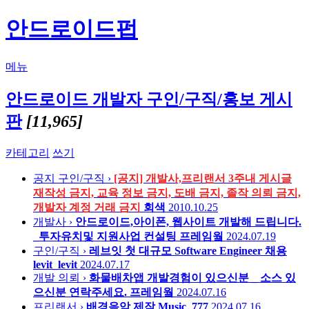
안드로이드펍
메뉴
안드로이드 개발자 구인/구직/홍보 게시
판
[11,965]
카테고리
쓰기
공지
구인/구직 ›
[공지] 개발사,프리랜서 3주내 게시글
재작성 금지, 교육 정보 금지, 도배 금지, 졸작 의뢰 금지,
개발자 계정 거래 금지
회색
2010.10.25
개발사 ›
안드로이드,아이폰, 웹사이트 개발해 드립니다.
_투자유치및 지원사업 컨설팅
프레임웤
2024.07.19
구인/구직 ›
레브잇 첫 대규모 Software Engineer 채용
levit_levit
2024.07.17
개발 의뢰 ›
화물배차앱 개발경험이 있으신분 _ 소스 있
으신분 연락주세요.
프레임웤
2024.07.16
프리랜서 ›
배경음악 제작
Music_777
2024.07.16