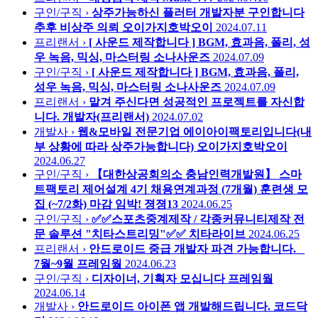
구인/구직 ›
상주가능하신 플러터 개발자분 구인합니다
추후 비상주 의뢰
오이가지호박오이
2024.07.11
프리랜서 ›
[ 사운드 제작합니다 ] BGM, 효과음, 폴리, 성
우 녹음, 믹싱, 마스터링
소나사운즈
2024.07.09
구인/구직 ›
[ 사운드 제작합니다 ] BGM, 효과음, 폴리,
성우 녹음, 믹싱, 마스터링
소나사운즈
2024.07.09
프리랜서 ›
맡겨 주신다면 성공적인 프로젝트를 자신합
니다.
개발자(프리랜서)
2024.07.02
개발사 ›
웹&모바일 전문기업 에이아이팩토리입니다(내
부 상황에 따라 상주가능합니다)
오이가지호박오이
2024.06.27
구인/구직 ›
【대한상공회의소 충남인력개발원】 스마
트팩토리 제어설계 4기 채용연계과정 (7개월) 훈련생 모
집 (~7/2화) 마감 임박!
졍졍13
2024.06.25
구인/구직 ›
✅✅스포츠중계제작 / 각종커뮤니티제작 전
문 솔루션 "치타스트리밍"✅✅
치타라이브
2024.06.25
프리랜서 ›
안드로이드 중급 개발자 파견 가능합니다. _
7월~9월
프레임웤
2024.06.23
구인/구직 ›
디자이너, 기획자 모십니다
프레임웤
2024.06.14
개발사 ›
안드로이드 아이폰 앱 개발해드립니다.
코드닥