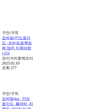
구인/구직
모바일(안드로이
드 , IOS)프로젝트
에 많은 지원바랍
니다
오이가지호박오이
2025.02.10
조회
277
구인/구직
모바일(ios , 안드
로이드 ,플러터 ,리
액트 네이티브)의