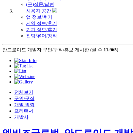
(구)질문/답변
사용자 공간
앱 정보/후기
게임 정보/후기
기기 정보/후기
잡담/유머/창작
안드로이드 개발자 구인/구직/홍보 게시판 (글 수
11,965
)
전체보기
구인/구직
개발 의뢰
프리랜서
개발사