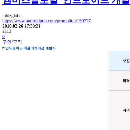
엠비즈글로벌_안드로이드 개발
mbizglobal
https://www.androidpub.com/promotion/159777
2010.02.26
17:39:21
2113
0
구인/구직
□
안드로이드 어플리케이션 개발자
모집
담당
자격