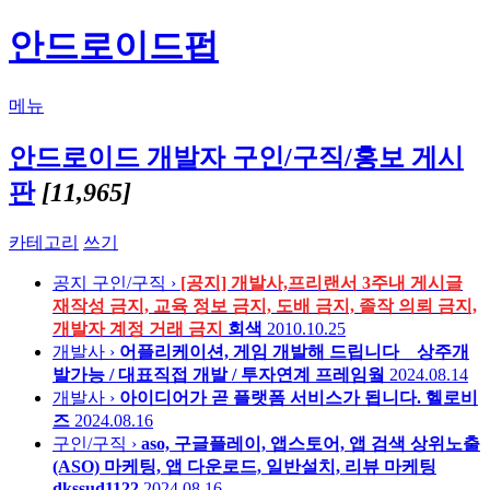
안드로이드펍
메뉴
안드로이드 개발자 구인/구직/홍보 게시
판
[11,965]
카테고리
쓰기
공지
구인/구직 ›
[공지] 개발사,프리랜서 3주내 게시글
재작성 금지, 교육 정보 금지, 도배 금지, 졸작 의뢰 금지,
개발자 계정 거래 금지
회색
2010.10.25
개발사 ›
어플리케이션, 게임 개발해 드립니다 _ 상주개
발가능 / 대표직접 개발 / 투자연계
프레임웤
2024.08.14
개발사 ›
아이디어가 곧 플랫폼 서비스가 됩니다.
헬로비
즈
2024.08.16
구인/구직 ›
aso, 구글플레이, 앱스토어, 앱 검색 상위노출
(ASO) 마케팅, 앱 다운로드, 일반설치, 리뷰 마케팅
dkssud1122
2024.08.16