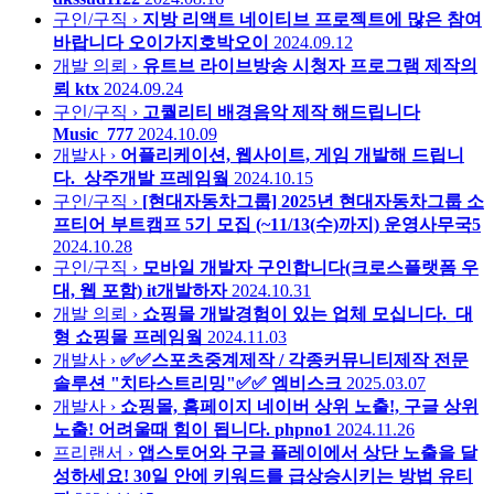
구인/구직 ›
지방 리액트 네이티브 프로젝트에 많은 참여
바랍니다
오이가지호박오이
2024.09.12
개발 의뢰 ›
유트브 라이브방송 시청자 프로그램 제작의
뢰
ktx
2024.09.24
구인/구직 ›
고퀄리티 배경음악 제작 해드립니다
Music_777
2024.10.09
개발사 ›
어플리케이션, 웹사이트, 게임 개발해 드립니
다._상주개발
프레임웤
2024.10.15
구인/구직 ›
[현대자동차그룹] 2025년 현대자동차그룹 소
프티어 부트캠프 5기 모집 (~11/13(수)까지)
운영사무국5
2024.10.28
구인/구직 ›
모바일 개발자 구인합니다(크로스플랫폼 우
대, 웹 포함)
it개발하자
2024.10.31
개발 의뢰 ›
쇼핑몰 개발경험이 있는 업체 모십니다._대
형 쇼핑몰
프레임웤
2024.11.03
개발사 ›
✅✅스포츠중계제작 / 각종커뮤니티제작 전문
솔루션 "치타스트리밍"✅✅
엠비스크
2025.03.07
개발사 ›
쇼핑몰, 홈페이지 네이버 상위 노출!, 구글 상위
노출! 어려울때 힘이 됩니다.
phpno1
2024.11.26
프리랜서 ›
앱스토어와 구글 플레이에서 상단 노출을 달
성하세요! 30일 안에 키워드를 급상승시키는 방법
유티